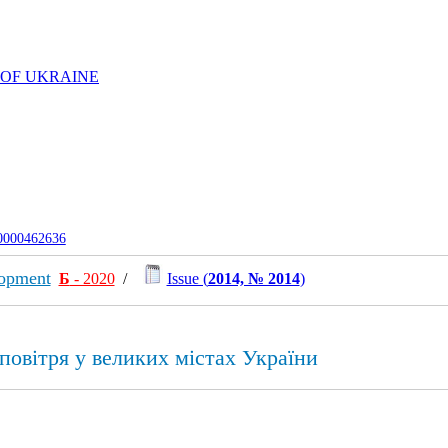
 OF UKRAINE
-0000462636
lopment
Б
- 2020
/
Issue (
2014, № 2014
)
овітря у великих містах України