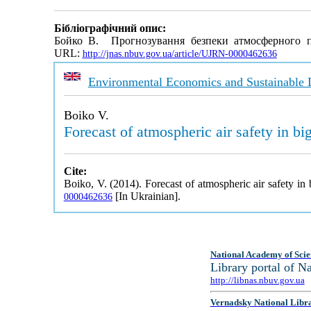
Бібліографічний опис:
Бойко В. Прогнозування безпеки атмосферного п
URL:
http://jnas.nbuv.gov.ua/article/UJRN-0000462636
Environmental Economics and Sustainable
Boiko V.
Forecast of atmospheric air safety in big
Cite:
Boiko, V. (2014). Forecast of atmospheric air safety in 
[In Ukrainian].
0000462636
National Academy of Scie
Library portal of 
http://libnas.nbuv.gov.ua
Vernadsky National Libr