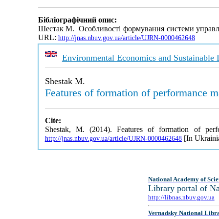
Бібліографічний опис:
Шестак М. Особливості формування системи управлі
URL:
http://jnas.nbuv.gov.ua/article/UJRN-0000462648
Environmental Economics and Sustainable
Shestak M.
Features of formation of performance m
Cite:
Shestak, M. (2014). Features of formation of per
[In Ukraini
http://jnas.nbuv.gov.ua/article/UJRN-0000462648
National Academy of Scie
Library portal of 
http://libnas.nbuv.gov.ua
Vernadsky National Libr