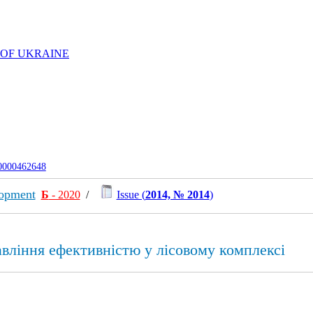
 OF UKRAINE
-0000462648
lopment
Б
- 2020
/
Issue (
2014, № 2014
)
вління ефективністю у лісовому комплексі