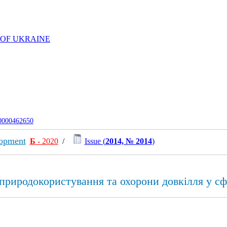
 OF UKRAINE
-0000462650
lopment
Б
- 2020
/
Issue (
2014, № 2014
)
природокористування та охорони довкілля у сф