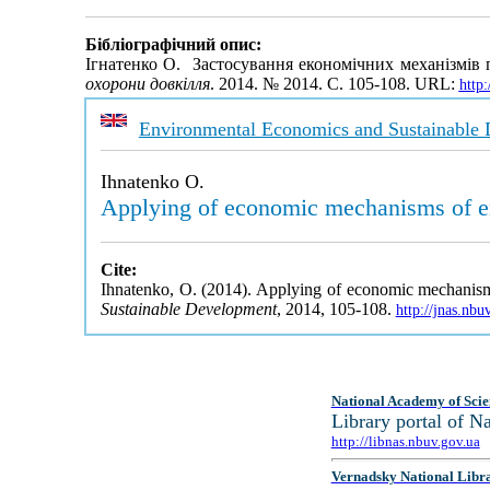
Бібліографічний опис:
Ігнатенко О. Застосування економічних механізмів 
охорони довкілля
. 2014. № 2014. С. 105-108. URL:
http
Environmental Economics and Sustainable
Ihnatenko O.
Applying of economic mechanisms of en
Cite:
Ihnatenko, O. (2014). Applying of economic mechanisms
Sustainable Development
, 2014, 105-108.
http://jnas.nb
National Academy of Scie
Library portal of 
http://libnas.nbuv.gov.ua
Vernadsky National Libr