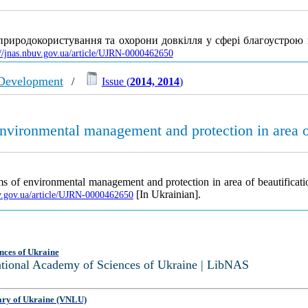
природокористування та охорони довкілля у сфері благоустрою
://jnas.nbuv.gov.ua/article/UJRN-0000462650
 Development
/
Issue (
2014, 2014
)
vironmental management and protection in area of
 of environmental management and protection in area of beautificati
[In Ukrainian].
uv.gov.ua/article/UJRN-0000462650
nces of Ukraine
National Academy of Sciences of Ukraine | LibNAS
ary of Ukraine (VNLU)