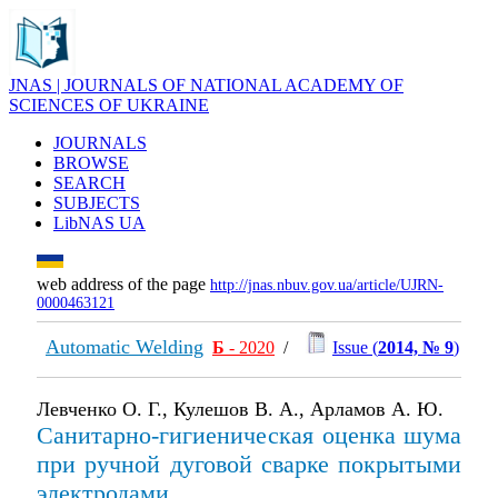
JNAS | JOURNALS OF NATIONAL ACADEMY OF
SCIENCES OF UKRAINE
JOURNALS
BROWSE
SEARCH
SUBJECTS
LibNAS UA
web address of the page
http://jnas.nbuv.gov.ua/article/UJRN-
0000463121
Automatic Welding
Б
- 2020
/
Issue (
2014, № 9
)
Левченко О. Г., Кулешов В. А., Арламов А. Ю.
Санитарно-гигиеническая оценка шума
при ручной дуговой сварке покрытыми
электродами