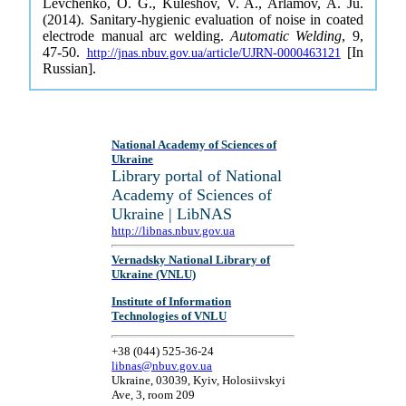
Levchenko, O. G., Kuleshov, V. A., Arlamov, A. Ju.
(2014). Sanitary-hygienic evaluation of noise in coated
electrode manual arc welding.
Automatic Welding
, 9,
47-50.
[In
http://jnas.nbuv.gov.ua/article/UJRN-0000463121
Russian].
National Academy of Sciences of
Ukraine
Library portal of National
Academy of Sciences of
Ukraine | LibNAS
http://libnas.nbuv.gov.ua
Vernadsky National Library of
Ukraine (VNLU)
Institute of Information
Technologies of VNLU
+38 (044) 525-36-24
libnas@nbuv.gov.ua
Ukraine, 03039, Kyiv, Holosiivskyi
Ave, 3, room 209