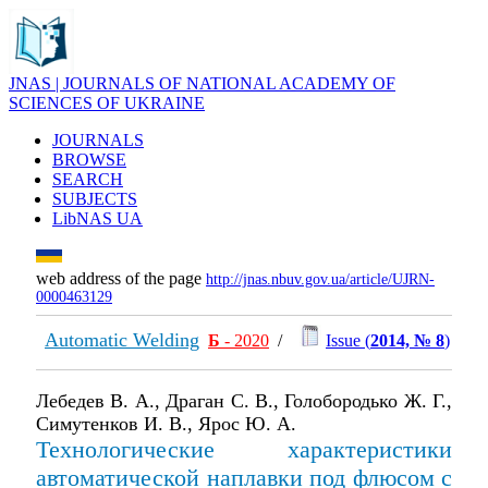
JNAS | JOURNALS OF NATIONAL ACADEMY OF
SCIENCES OF UKRAINE
JOURNALS
BROWSE
SEARCH
SUBJECTS
LibNAS UA
web address of the page
http://jnas.nbuv.gov.ua/article/UJRN-
0000463129
Automatic Welding
Б
- 2020
/
Issue (
2014, № 8
)
Лебедев В. А., Драган С. В., Голобородько Ж. Г.,
Симутенков И. В., Ярос Ю. А.
Технологические характеристики
автоматической наплавки под флюсом с