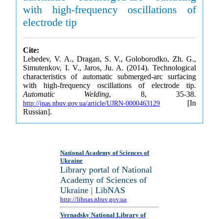
with high-frequency oscillations of
electrode tip
Cite:
Lebedev, V. A., Dragan, S. V., Goloborodko, Zh. G.,
Simutenkov, I. V., Jaros, Ju. A. (2014). Technological
characteristics of automatic submerged-arc surfacing
with high-frequency oscillations of electrode tip.
Automatic Welding
, 8, 35-38.
[In
http://jnas.nbuv.gov.ua/article/UJRN-0000463129
Russian].
National Academy of Sciences of
Ukraine
Library portal of National
Academy of Sciences of
Ukraine | LibNAS
http://libnas.nbuv.gov.ua
Vernadsky National Library of