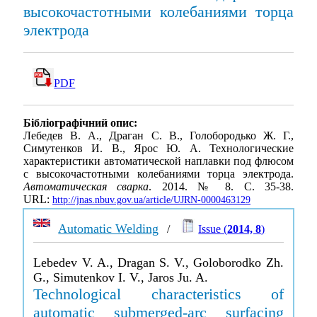
высокочастотными колебаниями торца
электрода
PDF
Бібліографічний опис:
Лебедев В. А., Драган С. В., Голобородько Ж. Г.,
Симутенков И. В., Ярос Ю. А. Технологические
характеристики автоматической наплавки под флюсом
с высокочастотными колебаниями торца электрода.
Автоматическая сварка
. 2014. № 8. С. 35-38.
URL:
http://jnas.nbuv.gov.ua/article/UJRN-0000463129
Automatic Welding
/
Issue (
2014, 8
)
Lebedev V. A., Dragan S. V., Goloborodko Zh.
G., Simutenkov I. V., Jaros Ju. A.
Technological characteristics of
automatic submerged-arc surfacing