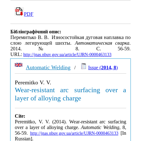
PDF
Бібліографічний опис:
Перемитько В. В. Износостойкая дуговая наплавка по
слою легирующей шихты.
Автоматическая сварка
.
2014. № 8. С. 56-59.
URL:
http://jnas.nbuv.gov.ua/article/UJRN-0000463133
Automatic Welding
/
Issue (
2014, 8
)
Peremitko V. V.
Wear-resistant arc surfacing over a
layer of alloying charge
Cite:
Peremitko, V. V. (2014). Wear-resistant arc surfacing
over a layer of alloying charge.
Automatic Welding
, 8,
56-59.
[In
http://jnas.nbuv.gov.ua/article/UJRN-0000463133
Russian].