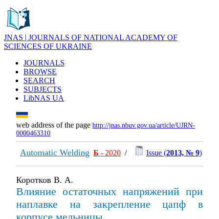
JNAS | JOURNALS OF NATIONAL ACADEMY OF
SCIENCES OF UKRAINE
JOURNALS
BROWSE
SEARCH
SUBJECTS
LibNAS UA
web address of the page
http://jnas.nbuv.gov.ua/article/UJRN-
0000463310
Automatic Welding
Б
- 2020
/
Issue (
2013, № 9
)
Коротков В. А.
Влияние остаточных напряжений при
наплавке на закрепление цапф в
корпусе мельницы