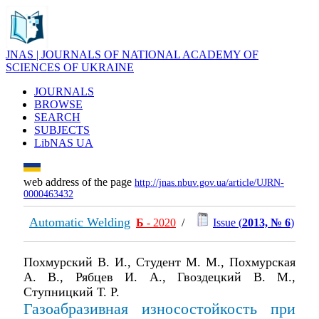
JNAS | JOURNALS OF NATIONAL ACADEMY OF
SCIENCES OF UKRAINE
JOURNALS
BROWSE
SEARCH
SUBJECTS
LibNAS UA
web address of the page
http://jnas.nbuv.gov.ua/article/UJRN-
0000463432
Automatic Welding
Б
- 2020
/
Issue (
2013, № 6
)
Похмурский В. И., Студент М. М., Похмурская
А. В., Рябцев И. А., Гвоздецкий В. М.,
Ступницкий Т. Р.
Газоабразивная износостойкость при