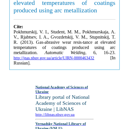
elevated temperatures of coatings
produced using arc metallization
Cite:
Pokhmurskij, V. I., Student, M. M., Pokhmurskaja, A.
V., Rjabtsev, I. A., Gvozdetskij, V. M., Stupnitskij, T.
R. (2013). Gas-abrasive wear resis-tance at elevated
temperatures of coatings produced using arc
metallization.
Automatic Welding
, 6, 16-23.
[In
http://jnas.nbuv.gov.ua/article/UJRN-0000463432
Russian].
National Academy of Sciences of
Ukraine
Library portal of National
Academy of Sciences of
Ukraine | LibNAS
http://libnas.nbuv.gov.ua
Vernadsky National Library of
Ukraine (VNLU)