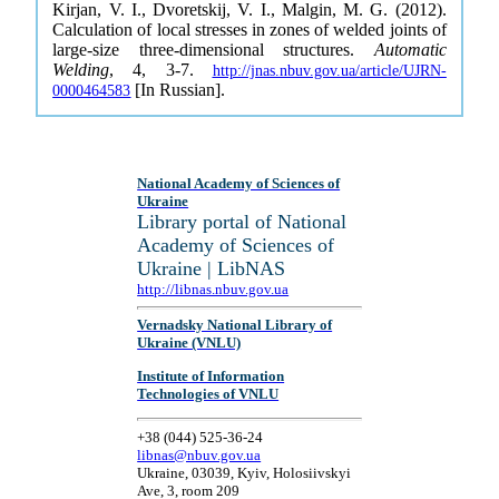
Kirjan, V. I., Dvoretskij, V. I., Malgin, M. G. (2012).
Calculation of local stresses in zones of welded joints of
large-size three-dimensional structures.
Automatic
Welding
, 4, 3-7.
http://jnas.nbuv.gov.ua/article/UJRN-
[In Russian].
0000464583
National Academy of Sciences of
Ukraine
Library portal of National
Academy of Sciences of
Ukraine | LibNAS
http://libnas.nbuv.gov.ua
Vernadsky National Library of
Ukraine (VNLU)
Institute of Information
Technologies of VNLU
+38 (044) 525-36-24
libnas@nbuv.gov.ua
Ukraine, 03039, Kyiv, Holosiivskyi
Ave, 3, room 209