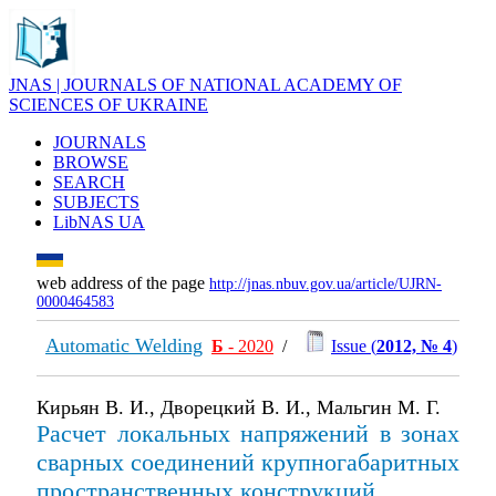
JNAS | JOURNALS OF NATIONAL ACADEMY OF
SCIENCES OF UKRAINE
JOURNALS
BROWSE
SEARCH
SUBJECTS
LibNAS UA
web address of the page
http://jnas.nbuv.gov.ua/article/UJRN-
0000464583
Automatic Welding
Б
- 2020
/
Issue (
2012, № 4
)
Кирьян В. И., Дворецкий В. И., Мальгин М. Г.
Расчет локальных напряжений в зонах
сварных соединений крупногабаритных
пространственных конструкций