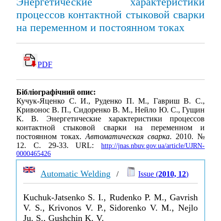
Энергетические характеристики
процессов контактной стыковой сварки
на переменном и постоянном токах
PDF
Бібліографічний опис:
Кучук-Яценко С. И., Руденко П. М., Гавриш В. С.,
Кривонос В. П., Сидоренко В. М., Нейло Ю. С., Гущин
К. В. Энергетические характеристики процессов
контактной стыковой сварки на переменном и
постоянном токах.
Автоматическая сварка
. 2010. №
12. С. 29-33. URL:
http://jnas.nbuv.gov.ua/article/UJRN-
0000465426
Automatic Welding
/
Issue (
2010, 12
)
Kuchuk-Jatsenko S. I., Rudenko P. M., Gavrish
V. S., Krivonos V. P., Sidorenko V. M., Nejlo
Ju. S., Gushchin K. V.