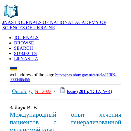
JNAS | JOURNALS OF NATIONAL ACADEMY OF
SCIENCES OF UKRAINE
JOURNALS
BROWSE
SEARCH
SUBJECTS
LibNAS UA
web address of the page
http://jnas.nbuv.gov.ua/article/UJRN-
0000465455
Oncology
Б
- 2022
/
Issue (
2015, Т. 17, № 4
)
Зайчук В. В.
Международный опыт лечения
пациентов с генерализованной
меланомой кожи