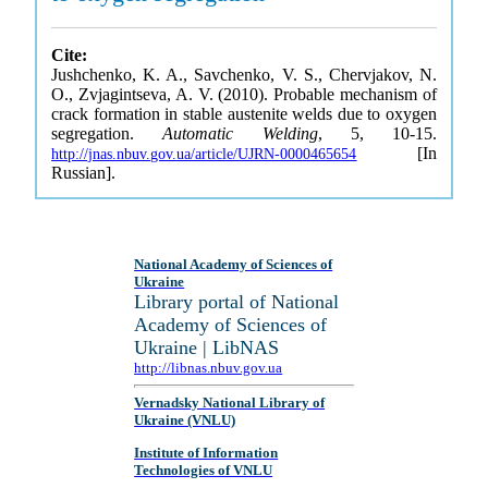
Cite:
Jushchenko, K. A., Savchenko, V. S., Chervjakov, N.
O., Zvjagintseva, A. V. (2010). Probable mechanism of
crack formation in stable austenite welds due to oxygen
segregation.
Automatic Welding
, 5, 10-15.
[In
http://jnas.nbuv.gov.ua/article/UJRN-0000465654
Russian].
National Academy of Sciences of
Ukraine
Library portal of National
Academy of Sciences of
Ukraine | LibNAS
http://libnas.nbuv.gov.ua
Vernadsky National Library of
Ukraine (VNLU)
Institute of Information
Technologies of VNLU