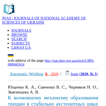
JNAS | JOURNALS OF NATIONAL ACADEMY OF
SCIENCES OF UKRAINE
JOURNALS
BROWSE
SEARCH
SUBJECTS
LibNAS UA
web address of the page
http://jnas.nbuv.gov.ua/article/UJRN-
0000465654
Automatic Welding
Б
- 2020
/
Issue (
2010, № 5
)
Ющенко К. А., Савченко В. С., Червяков Н. О.,
Звягинцева А. В.
К возможному механизму образования
трещин в стабильно аустенитных швах