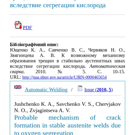
вследствие сегрегации кислорода
PDF
Бібліографічний опис:
Ющенко К. А., Савченко В. С., Червяков Н. О.,
Звягинцева А. В. К возможному механизму
образования трещин в стабильно аустенитных швах
вследствие сегрегации кислорода.
Автоматическая
сварка
. 2010. № 5. С. 10-15.
URL:
http://jnas.nbuv.gov.ua/article/UJRN-0000465654
Automatic Welding
/
Issue (
2010, 5
)
Jushchenko K. A., Savchenko V. S., Chervjakov
N. O., Zvjagintseva A. V.
Probable mechanism of crack
formation in stable austenite welds due
to oxygen segregation