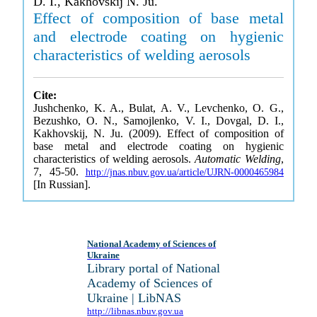
D. I., Kakhovskij N. Ju.
Effect of composition of base metal
and electrode coating on hygienic
characteristics of welding aerosols
Cite:
Jushchenko, K. A., Bulat, A. V., Levchenko, O. G.,
Bezushko, O. N., Samojlenko, V. I., Dovgal, D. I.,
Kakhovskij, N. Ju. (2009). Effect of composition of
base metal and electrode coating on hygienic
characteristics of welding aerosols.
Automatic Welding
,
7, 45-50.
http://jnas.nbuv.gov.ua/article/UJRN-0000465984
[In Russian].
National Academy of Sciences of
Ukraine
Library portal of National
Academy of Sciences of
Ukraine | LibNAS
http://libnas.nbuv.gov.ua