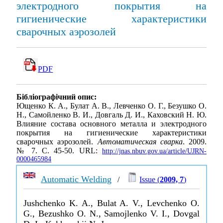
электродного покрытия на
гигиенические характеристики
сварочных аэрозолей
PDF
Бібліографічний опис:
Ющенко К. А., Булат А. В., Левченко О. Г., Безушко О.
Н., Самойленко В. И., Довгаль Д. И., Каховский Н. Ю.
Влияние состава основного металла и электродного
покрытия на гигиенические характеристики
сварочных аэрозолей.
Автоматическая сварка
. 2009.
№ 7. С. 45-50. URL:
http://jnas.nbuv.gov.ua/article/UJRN-
0000465984
Automatic Welding
/
Issue (
2009, 7
)
Jushchenko K. A., Bulat A. V., Levchenko O.
G., Bezushko O. N., Samojlenko V. I., Dovgal