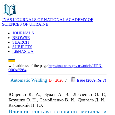
JNAS | JOURNALS OF NATIONAL ACADEMY OF
SCIENCES OF UKRAINE
JOURNALS
BROWSE
SEARCH
SUBJECTS
LibNAS UA
web address of the page
http://jnas.nbuv.gov.ua/article/UJRN-
0000465984
Automatic Welding
Б
- 2020
/
Issue (
2009, № 7
)
Ющенко К. А., Булат А. В., Левченко О. Г.,
Безушко О. Н., Самойленко В. И., Довгаль Д. И.,
Каховский Н. Ю.
Влияние состава основного металла и