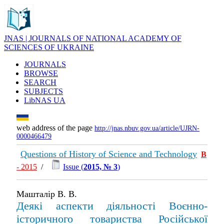
JNAS | JOURNALS OF NATIONAL ACADEMY OF
SCIENCES OF UKRAINE
JOURNALS
BROWSE
SEARCH
SUBJECTS
LibNAS UA
web address of the page
http://jnas.nbuv.gov.ua/article/UJRN-
0000466479
Questions of History of Science and Technology
В
- 2015
/
Issue (
2015, № 3
)
Машталір В. В.
Деякі аспекти діяльності Воєнно-
історичного товариства Російської