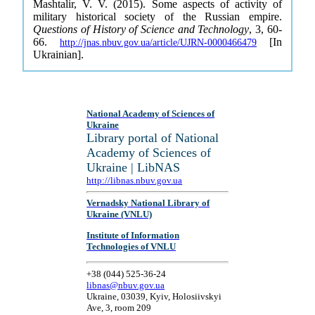
Mashtalir, V. V. (2015). Some aspects of activity of
military historical society of the Russian empire.
Questions of History of Science and Technology
, 3, 60-
66.
[In
http://jnas.nbuv.gov.ua/article/UJRN-0000466479
Ukrainian].
National Academy of Sciences of
Ukraine
Library portal of National
Academy of Sciences of
Ukraine | LibNAS
http://libnas.nbuv.gov.ua
Vernadsky National Library of
Ukraine (VNLU)
Institute of Information
Technologies of VNLU
+38 (044) 525-36-24
libnas@nbuv.gov.ua
Ukraine, 03039, Kyiv, Holosiivskyi
Ave, 3, room 209