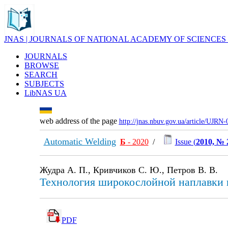
JNAS | JOURNALS OF NATIONAL ACADEMY OF SCIENCES
JOURNALS
BROWSE
SEARCH
SUBJECTS
LibNAS UA
web address of the page
http://jnas.nbuv.gov.ua/article/UJRN
Automatic Welding
Б
- 2020
/
Issue (
2010, № 
Жудра А. П., Кривчиков С. Ю., Петров В. В.
Технология широкослойной наплавки 
PDF