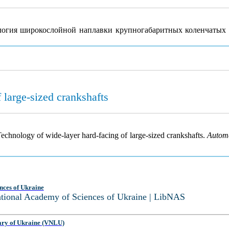
ология широкослойной наплавки крупногабаритных коленчатых
 large-sized crankshafts
 Technology of wide-layer hard-facing of large-sized crankshafts.
Automa
nces of Ukraine
National Academy of Sciences of Ukraine | LibNAS
ary of Ukraine (VNLU)