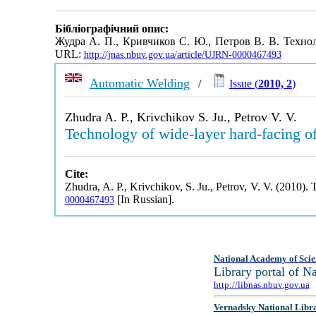
Бібліографічний опис:
Жудра А. П., Кривчиков С. Ю., Петров В. В. Техн
URL:
http://jnas.nbuv.gov.ua/article/UJRN-0000467493
Automatic Welding
/
Issue (
2010, 2
)
Zhudra A. P., Krivchikov S. Ju., Petrov V. V.
Technology of wide-layer hard-facing of
Cite:
Zhudra, A. P., Krivchikov, S. Ju., Petrov, V. V. (2010).
[In Russian].
0000467493
National Academy of Scie
Library portal of 
http://libnas.nbuv.gov.ua
Vernadsky National Libr