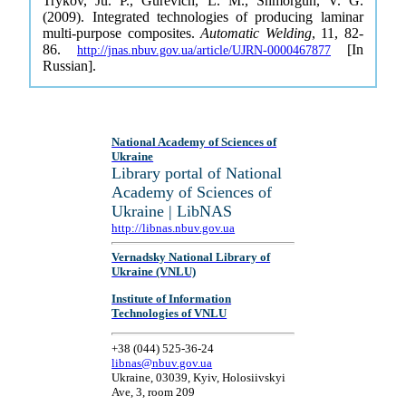
Trykov, Ju. P., Gurevich, L. M., Shmorgun, V. G.
(2009). Integrated technologies of producing laminar
multi-purpose composites.
Automatic Welding
, 11, 82-
86.
[In
http://jnas.nbuv.gov.ua/article/UJRN-0000467877
Russian].
National Academy of Sciences of
Ukraine
Library portal of National
Academy of Sciences of
Ukraine | LibNAS
http://libnas.nbuv.gov.ua
Vernadsky National Library of
Ukraine (VNLU)
Institute of Information
Technologies of VNLU
+38 (044) 525-36-24
libnas@nbuv.gov.ua
Ukraine, 03039, Kyiv, Holosiivskyi
Ave, 3, room 209