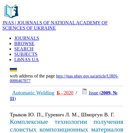
JNAS | JOURNALS OF NATIONAL ACADEMY OF
SCIENCES OF UKRAINE
JOURNALS
BROWSE
SEARCH
SUBJECTS
LibNAS UA
web address of the page
http://jnas.nbuv.gov.ua/article/UJRN-
0000467877
Automatic Welding
Б
- 2020
/
Issue (
2009, №
11
)
Трыков Ю. П., Гуревич Л. М., Шморгун В. Г.
Комплексные технологии получения
слоистых композиционных материалов