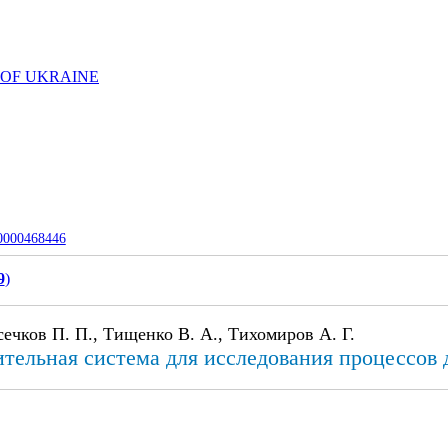
 OF UKRAINE
-0000468446
9
)
сечков П. П., Тищенко В. А., Тихомиров А. Г.
ельная система для исследования процессов 