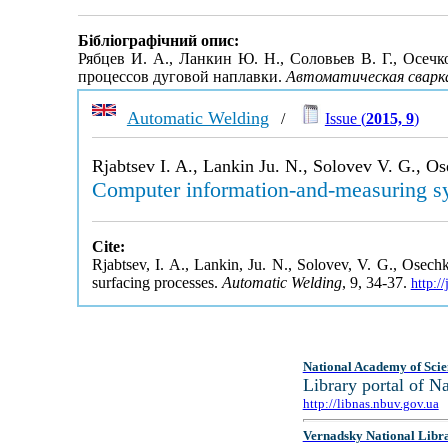
Бібліографічний опис:
Рябцев И. А., Ланкин Ю. Н., Соловьев В. Г., Осеч
процессов дуговой наплавки.
Автоматическая сварк
Automatic Welding
/
Issue (
2015, 9
)
Rjabtsev I. A., Lankin Ju. N., Solovev V. G., O
Computer information-and-measuring sys
Cite:
Rjabtsev, I. A., Lankin, Ju. N., Solovev, V. G., Osech
surfacing processes.
Automatic Welding
, 9, 34-37.
http:/
National Academy of Scie
Library portal of 
http://libnas.nbuv.gov.ua
Vernadsky National Libr