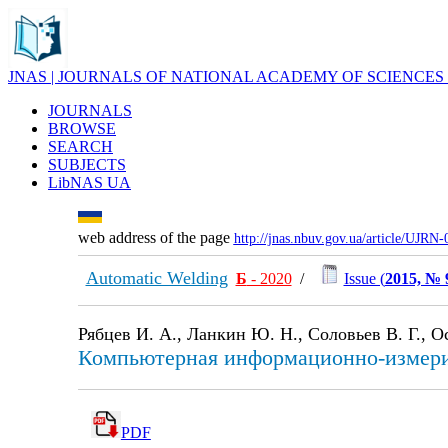
JNAS | JOURNALS OF NATIONAL ACADEMY OF SCIENCES
JOURNALS
BROWSE
SEARCH
SUBJECTS
LibNAS UA
web address of the page
http://jnas.nbuv.gov.ua/article/UJRN
Automatic Welding
Б
- 2020
/
Issue (
2015, № 
Рябцев И. А., Ланкин Ю. Н., Соловьев В. Г., О
Компьютерная информационно-измерит
PDF