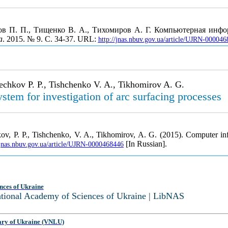
ков П. П., Тищенко В. А., Тихомиров А. Г. Компьютерная инф
а
. 2015. № 9. С. 34-37. URL:
http://jnas.nbuv.gov.ua/article/UJRN-00004
sechkov P. P., Tishchenko V. A., Tikhomirov A. G.
tem for investigation of arc surfacing processes
kov, P. P., Tishchenko, V. A., Tikhomirov, A. G. (2015). Computer in
[In Russian].
/jnas.nbuv.gov.ua/article/UJRN-0000468446
nces of Ukraine
National Academy of Sciences of Ukraine | LibNAS
ary of Ukraine (VNLU)