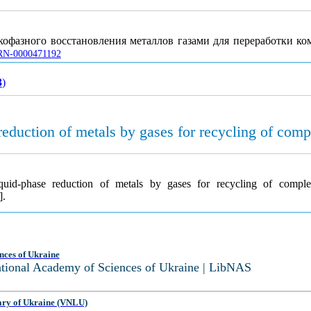
фазного восстановления металлов газами для переработки ко
UJRN-0000471192
3
)
reduction of metals by gases for recycling of comp
iquid-phase reduction of metals by gases for recycling of compl
].
nces of Ukraine
National Academy of Sciences of Ukraine | LibNAS
ary of Ukraine (VNLU)