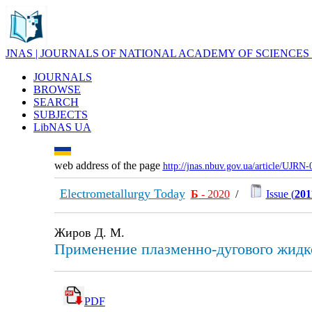
JNAS | JOURNALS OF NATIONAL ACADEMY OF SCIENCES
JOURNALS
BROWSE
SEARCH
SUBJECTS
LibNAS UA
web address of the page
http://jnas.nbuv.gov.ua/article/UJRN
Electrometallurgy Today
Б
- 2020
/
Issue (
201
Жиров Д. М.
Применение плазменно-дугового жидко
PDF