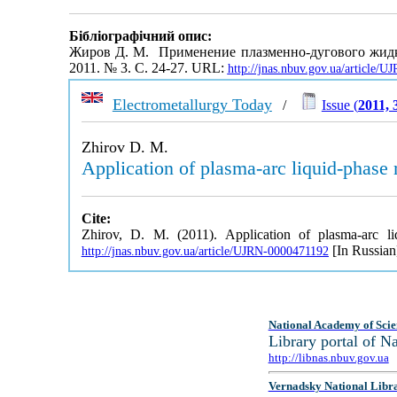
Бібліографічний опис:
Жиров Д. М. Применение плазменно-дугового жидко
2011. № 3. С. 24-27. URL:
http://jnas.nbuv.gov.ua/article/
Electrometallurgy Today
/
Issue (
2011, 
Zhirov D. M.
Application of plasma-arc liquid-phase 
Cite:
Zhirov, D. M. (2011). Application of plasma-arc l
[In Russian
http://jnas.nbuv.gov.ua/article/UJRN-0000471192
National Academy of Scie
Library portal of 
http://libnas.nbuv.gov.ua
Vernadsky National Libr