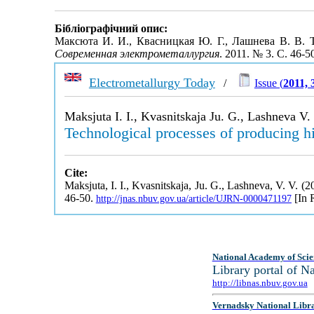
Бібліографічний опис:
Максюта И. И., Квасницкая Ю. Г., Лашнева В. В. 
Современная электрометаллургия
. 2011. № 3. С. 46-
Electrometallurgy Today
/
Issue (
2011, 
Maksjuta I. I., Kvasnitskaja Ju. G., Lashneva V.
Technological processes of producing h
Cite:
Maksjuta, I. I., Kvasnitskaja, Ju. G., Lashneva, V. V. 
46-50.
[In 
http://jnas.nbuv.gov.ua/article/UJRN-0000471197
National Academy of Scie
Library portal of 
http://libnas.nbuv.gov.ua
Vernadsky National Libr