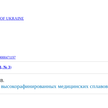
 OF UKRAINE
-0000471197
1, № 3
)
 В.
 высокорафинированных медицинских сплавов 