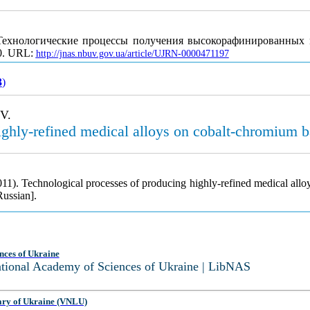
Технологические процессы получения высокорафинированных 
50. URL:
http://jnas.nbuv.gov.ua/article/UJRN-0000471197
3
)
 V.
ighly-refined medical alloys on cobalt-chromium 
(2011). Technological processes of producing highly-refined medical al
Russian].
nces of Ukraine
National Academy of Sciences of Ukraine | LibNAS
ary of Ukraine (VNLU)