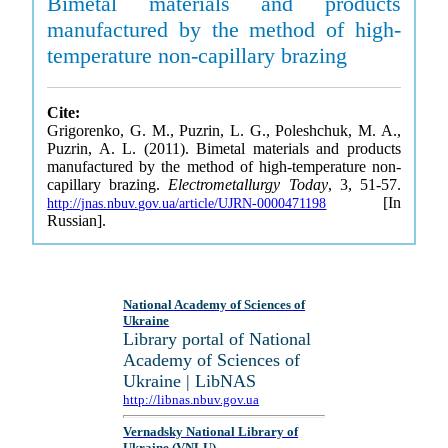
Bimetal materials and products
manufactured by the method of high-
temperature non-capillary brazing
Cite:
Grigorenko, G. M., Puzrin, L. G., Poleshchuk, M. A.,
Puzrin, A. L. (2011). Bimetal materials and products
manufactured by the method of high-temperature non-
capillary brazing.
Electrometallurgy Today
, 3, 51-57.
[In
http://jnas.nbuv.gov.ua/article/UJRN-0000471198
Russian].
National Academy of Sciences of
Ukraine
Library portal of National
Academy of Sciences of
Ukraine | LibNAS
http://libnas.nbuv.gov.ua
Vernadsky National Library of
Ukraine (VNLU)