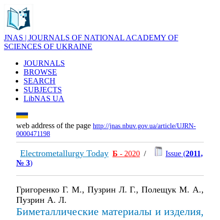
JNAS | JOURNALS OF NATIONAL ACADEMY OF
SCIENCES OF UKRAINE
JOURNALS
BROWSE
SEARCH
SUBJECTS
LibNAS UA
web address of the page
http://jnas.nbuv.gov.ua/article/UJRN-
0000471198
Electrometallurgy Today
Б
- 2020
/
Issue (
2011,
№ 3
)
Григоренко Г. М., Пузрин Л. Г., Полещук М. А.,
Пузрин А. Л.
Биметаллические материалы и изделия,