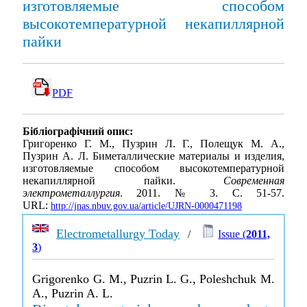
изготовляемые способом
высокотемпературной некапиллярной
пайки
PDF
Бібліографічний опис:
Григоренко Г. М., Пузрин Л. Г., Полещук М. А.,
Пузрин А. Л. Биметаллические материалы и изделия,
изготовляемые способом высокотемпературной
некапиллярной пайки.
Современная
электрометаллургия
. 2011. № 3. С. 51-57.
URL:
http://jnas.nbuv.gov.ua/article/UJRN-0000471198
Electrometallurgy Today
/
Issue (
2011,
3
)
Grigorenko G. M., Puzrin L. G., Poleshchuk M.
A., Puzrin A. L.