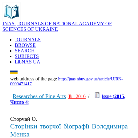
JNAS | JOURNALS OF NATIONAL ACADEMY OF
SCIENCES OF UKRAINE
JOURNALS
BROWSE
SEARCH
SUBJECTS
LibNAS UA
web address of the page
http://jnas.nbuv.gov.ua/article/UJRN-
0000471417
Researches of Fine Arts
В
- 2016
/
Issue (
2015,
Число 4
)
Сторчай О.
Сторінки творчої біографії Володимира
Менка