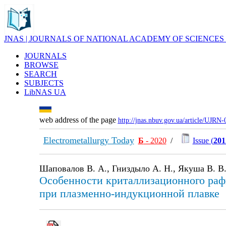
JNAS | JOURNALS OF NATIONAL ACADEMY OF SCIENCES
JOURNALS
BROWSE
SEARCH
SUBJECTS
LibNAS UA
web address of the page
http://jnas.nbuv.gov.ua/article/UJRN
Electrometallurgy Today
Б
- 2020
/
Issue (
201
Шаповалов В. А., Гниздыло А. Н., Якуша В. В.
Особенности криталлизационного раф
при плазменно-индукционной плавке