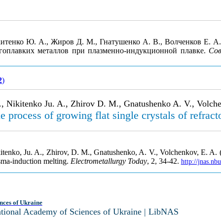
китенко Ю. А., Жиров Д. М., Гнатушенко А. В., Волченков Е. 
гоплавких металлов при плазменно-индукционной плавке.
Сов
2
)
., Nikitenko Ju. A., Zhirov D. M., Gnatushenko A. V., Volch
the process of growing flat single crystals of refra
tenko, Ju. A., Zhirov, D. M., Gnatushenko, A. V., Volchenkov, E. A. (20
lasma-induction melting.
Electrometallurgy Today
, 2, 34-42.
http://jnas.n
nces of Ukraine
National Academy of Sciences of Ukraine | LibNAS