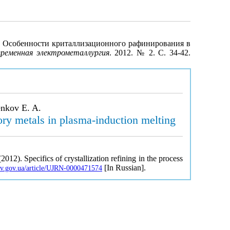
А. Особенности криталлизационного рафинирования в
ременная электрометаллургия
. 2012. № 2. С. 34-42.
enkov E. A.
ctory metals in plasma-induction melting
12). Specifics of crystallization refining in the process
[In Russian].
buv.gov.ua/article/UJRN-0000471574