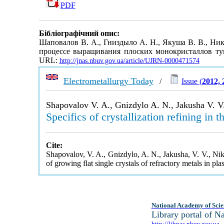
PDF
Бібліографічний опис:
Шаповалов В. А., Гниздыло А. Н., Якуша В. В., Ни
процессе выращивания плоских монокристаллов ту
URL:
http://jnas.nbuv.gov.ua/article/UJRN-0000471574
Electrometallurgy Today
/
Issue (
2012, 
Shapovalov V. A., Gnizdylo A. N., Jakusha V. V
Specifics of crystallization refining in 
Cite:
Shapovalov, V. A., Gnizdylo, A. N., Jakusha, V. V., Niki
of growing flat single crystals of refractory metals in p
National Academy of Scie
Library portal of 
http://libnas.nbuv.gov.ua