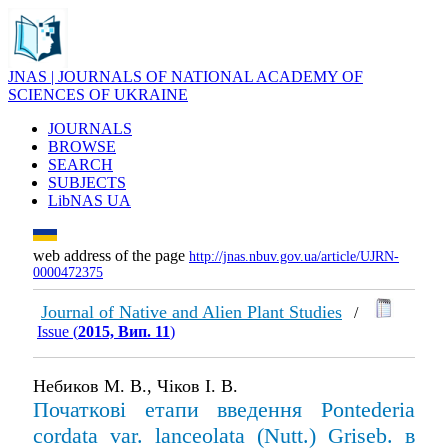
JNAS | JOURNALS OF NATIONAL ACADEMY OF
SCIENCES OF UKRAINE
JOURNALS
BROWSE
SEARCH
SUBJECTS
LibNAS UA
web address of the page
http://jnas.nbuv.gov.ua/article/UJRN-
0000472375
Journal of Native and Alien Plant Studies
/
Issue (
2015, Вип. 11
)
Небиков М. В., Чіков І. В.
Початкові етапи введення Pontederia
cordata var. lanceolata (Nutt.) Griseb. в