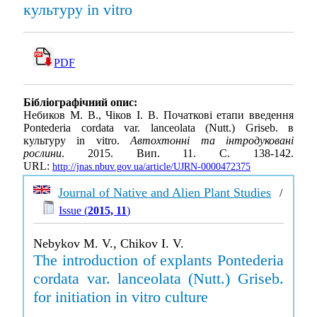
культуру in vitro
PDF
Бібліографічний опис:
Небиков М. В., Чіков І. В. Початкові етапи введення
Pontederia cordata var. lanceolata (Nutt.) Griseb. в
культуру in vitro.
Автохтонні та інтродуковані
рослини
. 2015. Вип. 11. С. 138-142.
URL:
http://jnas.nbuv.gov.ua/article/UJRN-0000472375
Journal of Native and Alien Plant Studies
/
Issue (
2015, 11
)
Nebykov M. V., Chikov I. V.
The introduction of explants Pontederia
cordata var. lanceolata (Nutt.) Griseb.
for initiation in vitro culture