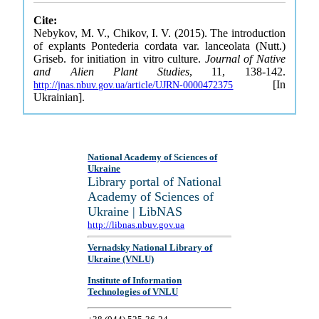
Cite:
Nebykov, M. V., Chikov, I. V. (2015). The introduction
of explants Pontederia cordata var. lanceolata (Nutt.)
Griseb. for initiation in vitro culture.
Journal of Native
and Alien Plant Studies
, 11, 138-142.
[In
http://jnas.nbuv.gov.ua/article/UJRN-0000472375
Ukrainian].
National Academy of Sciences of
Ukraine
Library portal of National
Academy of Sciences of
Ukraine | LibNAS
http://libnas.nbuv.gov.ua
Vernadsky National Library of
Ukraine (VNLU)
Institute of Information
Technologies of VNLU