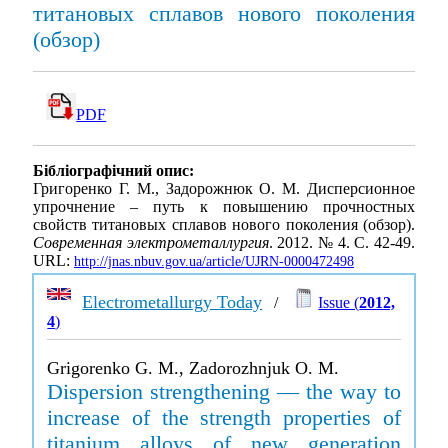
титановых сплавов нового поколения
(обзор)
PDF
Бібліографічний опис:
Григоренко Г. М., Задорожнюк О. М. Дисперсионное
упрочнение – путь к повышению прочностных
свойств титановых сплавов нового поколения (обзор).
Современная электрометаллургия
. 2012. № 4. С. 42-49.
URL:
http://jnas.nbuv.gov.ua/article/UJRN-0000472498
Electrometallurgy Today
/
Issue (
2012,
4
)
Grigorenko G. M., Zadorozhnjuk O. M.
Dispersion strengthening — the way to
increase of the strength properties of
titanium alloys of new generation