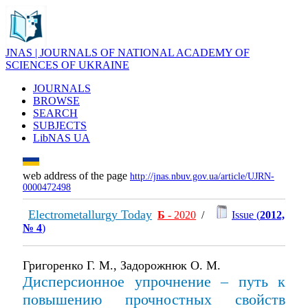
JNAS | JOURNALS OF NATIONAL ACADEMY OF
SCIENCES OF UKRAINE
JOURNALS
BROWSE
SEARCH
SUBJECTS
LibNAS UA
web address of the page
http://jnas.nbuv.gov.ua/article/UJRN-
0000472498
Electrometallurgy Today
Б
- 2020
/
Issue (
2012,
№ 4
)
Григоренко Г. М., Задорожнюк О. М.
Дисперсионное упрочнение – путь к
повышению прочностных свойств