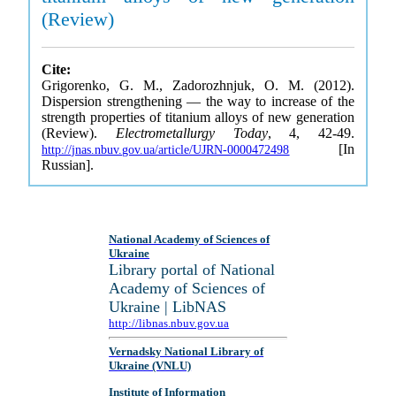
(Review)
Cite:
Grigorenko, G. M., Zadorozhnjuk, O. M. (2012).
Dispersion strengthening — the way to increase of the
strength properties of titanium alloys of new generation
(Review).
Electrometallurgy Today
, 4, 42-49.
[In
http://jnas.nbuv.gov.ua/article/UJRN-0000472498
Russian].
National Academy of Sciences of
Ukraine
Library portal of National
Academy of Sciences of
Ukraine | LibNAS
http://libnas.nbuv.gov.ua
Vernadsky National Library of
Ukraine (VNLU)
Institute of Information