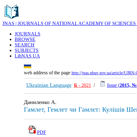
JNAS | JOURNALS OF NATIONAL ACADEMY OF SCIENCES
JOURNALS
BROWSE
SEARCH
SUBJECTS
LibNAS UA
web address of the page
http://jnas.nbuv.gov.ua/article/UJRN
Ukrainian Language
Б
- 2021
/
Issue (
2015, №
Даниленко А.
Гамлет, Гемлет чи Гамлєт: Кулішів Ше
PDF