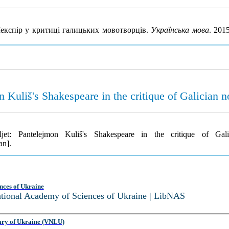
експір у критиці галицьких мовотворців.
Українська мова
. 201
Kuliš's Shakespeare in the critique of Galician n
t: Pantelejmon Kuliš's Shakespeare in the critique of Gali
an].
nces of Ukraine
National Academy of Sciences of Ukraine | LibNAS
ary of Ukraine (VNLU)