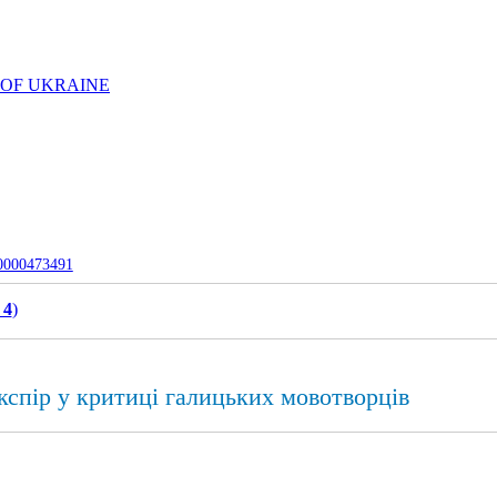
 OF UKRAINE
-0000473491
 4
)
кспір у критиці галицьких мовотворців