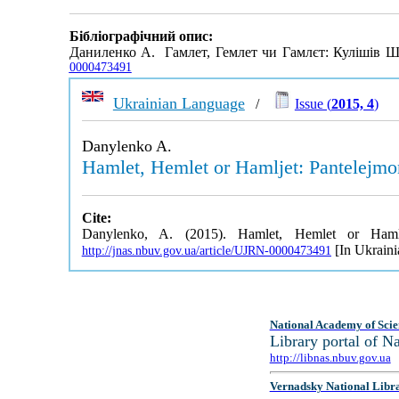
Бібліографічний опис:
Даниленко А. Гамлет, Гемлет чи Гамлєт: Кулішів Ш
0000473491
Ukrainian Language
/
Issue (
2015, 4
)
Danylenko A.
Hamlet, Hemlet or Hamljet: Pantelejmon 
Cite:
Danylenko, A. (2015). Hamlet, Hemlet or Hamlje
[In Ukraini
http://jnas.nbuv.gov.ua/article/UJRN-0000473491
National Academy of Scie
Library portal of 
http://libnas.nbuv.gov.ua
Vernadsky National Libr