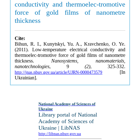
conductivity and thermoelec-tromotive
force of gold films of nanometre
thickness
Cite:
Bihun, R. I., Kunytskyi, Yu. A., Kravchenko, O. Ye.
(2011). Low-temperature electrical conductivity and
thermoelec-tromotive force of gold films of nanometre
thickness.
Nanosystems, nanomaterials,
nanotechnologies
, 9
(2)
, 325-332.
[In
http://jnas.nbuv.gov.ua/article/UJRN-0000473579
Ukrainian].
National Academy of Sciences of
Ukraine
Library portal of National
Academy of Sciences of
Ukraine | LibNAS
http://libnas.nbuv.gov.ua