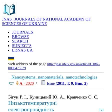
JNAS | JOURNALS OF NATIONAL ACADEMY OF
SCIENCES OF UKRAINE
JOURNALS
BROWSE
SEARCH
SUBJECTS
LibNAS UA
web address of the page
http://jnas.nbuv.gov.ua/article/UJRN-
0000473579
Nanosystems, nanomaterials, nanotechnologies
А
- 2020
/
Issue (
2011, Т. 9, Вип. 2
)
Бігун Р. І., Куницький Ю. А., Кравченко О. Є.
Низькотемпературні
електропровідність та