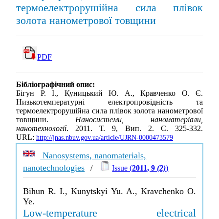
термоелектрорушійна сила плівок
золота нанометрової товщини
PDF
Бібліографічний опис:
Бігун Р. І., Куницький Ю. А., Кравченко О. Є.
Низькотемпературні електропровідність та
термоелектрорушійна сила плівок золота нанометрової
товщини.
Наносистеми, наноматеріали,
нанотехнології
. 2011. Т. 9, Вип. 2. С. 325-332.
URL:
http://jnas.nbuv.gov.ua/article/UJRN-0000473579
Nanosystems, nanomaterials,
nanotechnologies
/
Issue (
2011, 9
(2)
)
Bihun R. I., Kunytskyi Yu. A., Kravchenko O.
Ye.
Low-temperature electrical