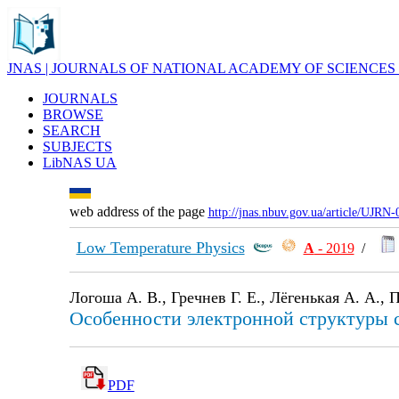
JNAS | JOURNALS OF NATIONAL ACADEMY OF SCIENCES
JOURNALS
BROWSE
SEARCH
SUBJECTS
LibNAS UA
web address of the page
http://jnas.nbuv.gov.ua/article/UJRN
Low Temperature Physics
А
- 2019
/
Логоша А. В., Гречнев Г. Е., Лёгенькая А. А.,
Особенности электронной структуры 
PDF