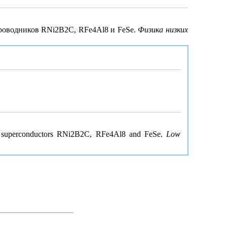
хпроводников RNi2B2C, RFe4Al8 и FeSe.
Физика низких
ered superconductors RNi2B2C, RFe4Al8 and FeSe.
Low