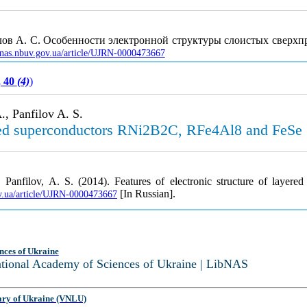
филов А. С. Особенности электронной структуры слоистых свер
/jnas.nbuv.gov.ua/article/UJRN-0000473667
, 40
(4)
)
, Panfilov A. S.
ayered superconductors RNi2B2C, RFe4Al8 and FeSe
, Panfilov, A. S. (2014). Features of electronic structure of lay
[In Russian].
ov.ua/article/UJRN-0000473667
nces of Ukraine
National Academy of Sciences of Ukraine | LibNAS
ary of Ukraine (VNLU)