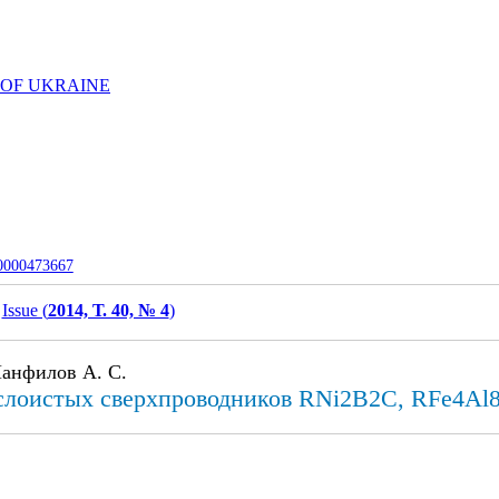
 OF UKRAINE
-0000473667
Issue (
2014, Т. 40, № 4
)
 Панфилов А. С.
слоистых сверхпроводников RNi2B2C, RFe4Al8