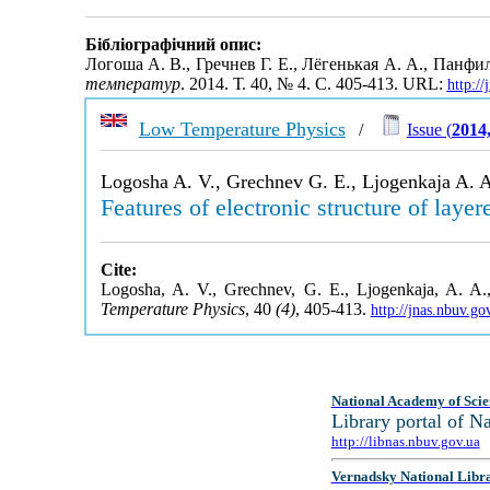
Бібліографічний опис:
Логоша А. В., Гречнев Г. Е., Лёгенькая А. А., Пан
температур
. 2014. Т. 40, № 4. С. 405-413. URL:
http:/
Low Temperature Physics
/
Issue (
2014
Logosha A. V., Grechnev G. E., Ljogenkaja A. A.
Features of electronic structure of l
Cite:
Logosha, A. V., Grechnev, G. E., Ljogenkaja, A. A.
Temperature Physics
, 40
(4)
, 405-413.
http://jnas.nbuv.g
National Academy of Scie
Library portal of 
http://libnas.nbuv.gov.ua
Vernadsky National Libr