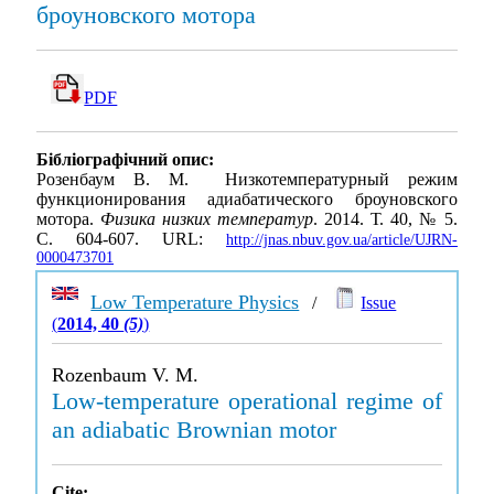
броуновского мотора
PDF
Бібліографічний опис:
Розенбаум В. М. Низкотемпературный режим
функционирования адиабатического броуновского
мотора.
Физика низких температур
. 2014. Т. 40, № 5.
С. 604-607. URL:
http://jnas.nbuv.gov.ua/article/UJRN-
0000473701
Low Temperature Physics
/
Issue
(
2014, 40
(5)
)
Rozenbaum V. M.
Low-temperature operational regime of
an adiabatic Brownian motor
Cite: