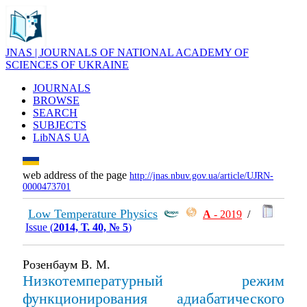
JNAS | JOURNALS OF NATIONAL ACADEMY OF
SCIENCES OF UKRAINE
JOURNALS
BROWSE
SEARCH
SUBJECTS
LibNAS UA
web address of the page
http://jnas.nbuv.gov.ua/article/UJRN-
0000473701
Low Temperature Physics
А
- 2019
/
Issue (
2014, Т. 40, № 5
)
Розенбаум В. М.
Низкотемпературный режим
функционирования адиабатического