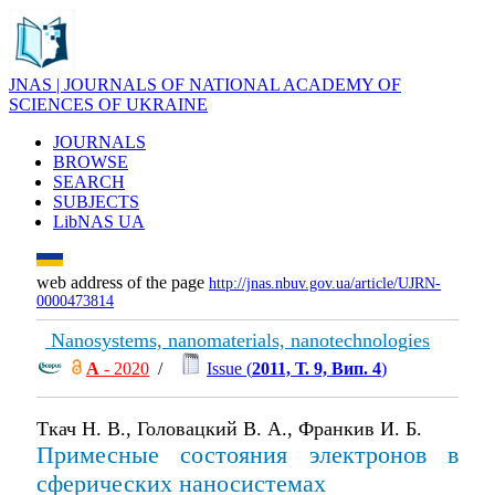
JNAS | JOURNALS OF NATIONAL ACADEMY OF
SCIENCES OF UKRAINE
JOURNALS
BROWSE
SEARCH
SUBJECTS
LibNAS UA
web address of the page
http://jnas.nbuv.gov.ua/article/UJRN-
0000473814
Nanosystems, nanomaterials, nanotechnologies
А
- 2020
/
Issue (
2011, Т. 9, Вип. 4
)
Ткач Н. В., Головацкий В. А., Франкив И. Б.
Примесные состояния электронов в
сферических наносистемах