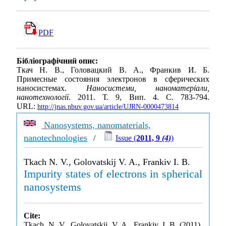
PDF
Бібліографічний опис:
Ткач Н. В., Головацкий В. А., Франкив И. Б.
Примесные состояния электронов в сферических
наносистемах.
Наносистеми, наноматеріали,
нанотехнології
. 2011. Т. 9, Вип. 4. С. 783-794.
URL:
http://jnas.nbuv.gov.ua/article/UJRN-0000473814
Nanosystems, nanomaterials,
nanotechnologies
/
Issue (
2011, 9
(4)
)
Tkach N. V., Golovatskij V. A., Frankiv I. B.
Impurity states of electrons in spherical
nanosystems
Cite:
Tkach, N. V., Golovatskij, V. A., Frankiv, I. B. (2011).