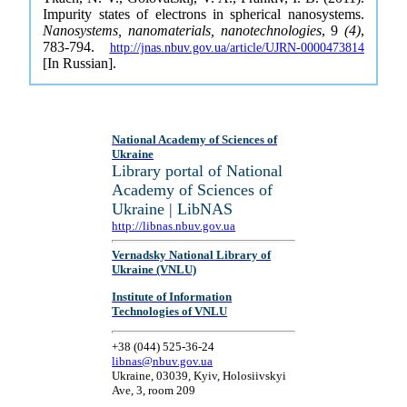
Impurity states of electrons in spherical nanosystems.
Nanosystems, nanomaterials, nanotechnologies
, 9
(4)
,
783-794.
http://jnas.nbuv.gov.ua/article/UJRN-0000473814
[In Russian].
National Academy of Sciences of
Ukraine
Library portal of National
Academy of Sciences of
Ukraine | LibNAS
http://libnas.nbuv.gov.ua
Vernadsky National Library of
Ukraine (VNLU)
Institute of Information
Technologies of VNLU
+38 (044) 525-36-24
libnas@nbuv.gov.ua
Ukraine, 03039, Kyiv, Holosiivskyi
Ave, 3, room 209