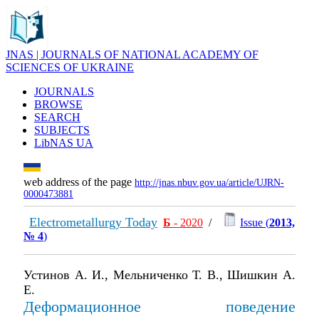
JNAS | JOURNALS OF NATIONAL ACADEMY OF
SCIENCES OF UKRAINE
JOURNALS
BROWSE
SEARCH
SUBJECTS
LibNAS UA
web address of the page
http://jnas.nbuv.gov.ua/article/UJRN-
0000473881
Electrometallurgy Today
Б
- 2020
/
Issue (
2013,
№ 4
)
Устинов А. И., Мельниченко Т. В., Шишкин А.
Е.
Деформационное поведение