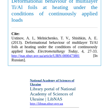
Deformational behaviour of multilayer
Ti/Al foils at heating under the
conditions of continuously applied
loads
Cite:
Ustinov, A. I., Melnichenko, T. V., Shishkin, A. E.
(2013). Deformational behaviour of multilayer Ti/Al
foils at heating under the conditions of continuously
applied loads.
Electrometallurgy Today
, 4, 27-33.
[In
http://jnas.nbuv.gov.ua/article/UJRN-0000473881
Russian].
National Academy of Sciences of
Ukraine
Library portal of National
Academy of Sciences of
Ukraine | LibNAS
http://libnas.nbuv.gov.ua