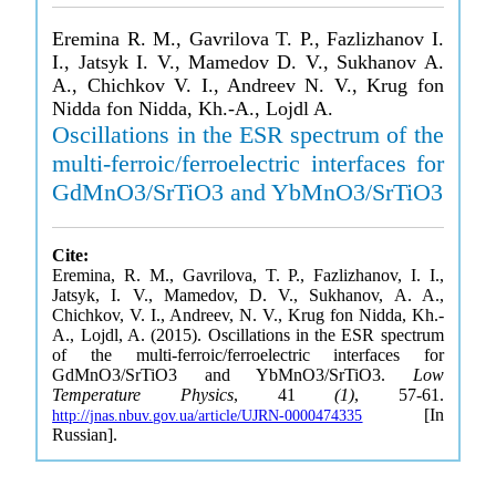
Eremina R. M., Gavrilova T. P., Fazlizhanov I.
I., Jatsyk I. V., Mamedov D. V., Sukhanov A.
A., Chichkov V. I., Andreev N. V., Krug fon
Nidda fon Nidda, Kh.-A., Lojdl A.
Oscillations in the ESR spectrum of the
multi-ferroic/ferroelectric interfaces for
GdMnO3/SrTiO3 and YbMnO3/SrTiO3
Cite:
Eremina, R. M., Gavrilova, T. P., Fazlizhanov, I. I.,
Jatsyk, I. V., Mamedov, D. V., Sukhanov, A. A.,
Chichkov, V. I., Andreev, N. V., Krug fon Nidda, Kh.-
A., Lojdl, A. (2015). Oscillations in the ESR spectrum
of the multi-ferroic/ferroelectric interfaces for
GdMnO3/SrTiO3 and YbMnO3/SrTiO3.
Low
Temperature Physics
, 41
(1)
, 57-61.
[In
http://jnas.nbuv.gov.ua/article/UJRN-0000474335
Russian].