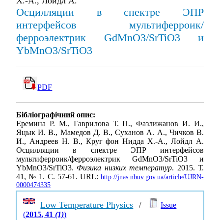
Х.-А., Лойдл А.
Осцилляции в спектре ЭПР
интерфейсов мультиферроик/
ферроэлектрик GdMnO3/SrTiO3 и
YbMnO3/SrTiO3
PDF
Бібліографічний опис:
Еремина Р. М., Гаврилова Т. П., Фазлижанов И. И.,
Яцык И. В., Мамедов Д. В., Суханов А. А., Чичков В.
И., Андреев Н. В., Круг фон Нидда Х.-А., Лойдл А.
Осцилляции в спектре ЭПР интерфейсов
мультиферроик/ферроэлектрик GdMnO3/SrTiO3 и
YbMnO3/SrTiO3.
Физика низких температур
. 2015. Т.
41, № 1. С. 57-61. URL:
http://jnas.nbuv.gov.ua/article/UJRN-
0000474335
Low Temperature Physics
/
Issue
(
2015, 41
(1)
)