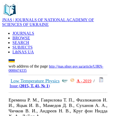
JNAS | JOURNALS OF NATIONAL ACADEMY OF
SCIENCES OF UKRAINE
JOURNALS
BROWSE
SEARCH
SUBJECTS
LibNAS UA
web address of the page
http://jnas.nbuv.gov.ua/article/UJRN-
0000474335
Low Temperature Physics
А
- 2019
/
Issue (
2015, Т. 41, № 1
)
Еремина Р. М., Гаврилова Т. П., Фазлижанов И.
И., Яцык И. В., Мамедов Д. В., Суханов А. А.,
Чичков В. И., Андреев Н. В., Круг фон Нидда