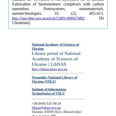
Fabrication of biomonomers complexes with carbon
nanotubes.
Nanosystems, nanomaterials,
nanotechnologies
, 10
(2)
, 405-413.
[In
http://jnas.nbuv.gov.ua/article/UJRN-0000474802
Ukrainian].
National Academy of Sciences of
Ukraine
Library portal of National
Academy of Sciences of
Ukraine | LibNAS
http://libnas.nbuv.gov.ua
Vernadsky National Library of
Ukraine (VNLU)
Institute of Information
Technologies of VNLU
+38 (044) 525-36-24
libnas@nbuv.gov.ua
Ukraine, 03039, Kyiv, Holosiivskyi
Ave, 3, room 209