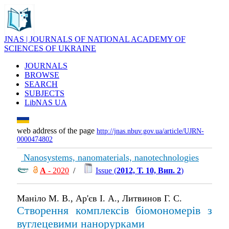
JNAS | JOURNALS OF NATIONAL ACADEMY OF
SCIENCES OF UKRAINE
JOURNALS
BROWSE
SEARCH
SUBJECTS
LibNAS UA
web address of the page
http://jnas.nbuv.gov.ua/article/UJRN-
0000474802
Nanosystems, nanomaterials, nanotechnologies
А
- 2020
/
Issue (
2012, Т. 10, Вип. 2
)
Маніло М. В., Ар'єв І. А., Литвинов Г. С.
Створення комплексів біомономерів з
вуглецевими нанорурками