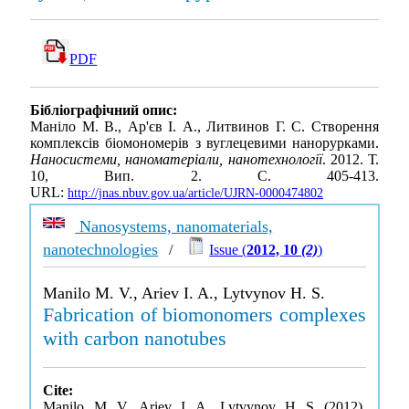
PDF
Бібліографічний опис:
Маніло М. В., Ар'єв І. А., Литвинов Г. С. Створення
комплексів біомономерів з вуглецевими нанорурками.
Наносистеми, наноматеріали, нанотехнології
. 2012. Т.
10, Вип. 2. С. 405-413.
URL:
http://jnas.nbuv.gov.ua/article/UJRN-0000474802
Nanosystems, nanomaterials,
nanotechnologies
/
Issue (
2012, 10
(2)
)
Manilo M. V., Ariev I. A., Lytvynov H. S.
Fabrication of biomonomers complexes
with carbon nanotubes
Cite:
Manilo, M. V., Ariev, I. A., Lytvynov, H. S. (2012).