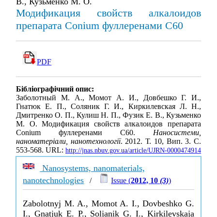
В., Кузьменко М. О.
Модификация свойств алкалоидов
препарата Conium фуллеренами С60
PDF
Бібліографічний опис:
Заболотный М. А., Момот А. И., Довбешко Г. И.,
Гнатюк Е. П., Соляник Г. И., Киркилевская Л. Н.,
Дмитренко О. П., Кулиш Н. П., Фузик Е. В., Кузьменко
М. О. Модификация свойств алкалоидов препарата
Conium фуллеренами С60.
Наносистеми,
наноматеріали, нанотехнології
. 2012. Т. 10, Вип. 3. С.
553-568. URL:
http://jnas.nbuv.gov.ua/article/UJRN-0000474914
Nanosystems, nanomaterials,
nanotechnologies
/
Issue (
2012, 10
(3)
)
Zabolotnyj M. A., Momot A. I., Dovbeshko G.
I., Gnatjuk E. P., Soljanik G. I., Kirkilevskaja