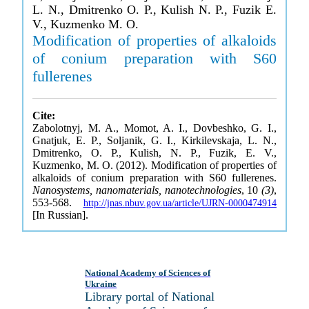
L. N., Dmitrenko O. P., Kulish N. P., Fuzik E.
V., Kuzmenko M. O.
Modification of properties of alkaloids
of conium preparation with S60
fullerenes
Cite:
Zabolotnyj, M. A., Momot, A. I., Dovbeshko, G. I.,
Gnatjuk, E. P., Soljanik, G. I., Kirkilevskaja, L. N.,
Dmitrenko, O. P., Kulish, N. P., Fuzik, E. V.,
Kuzmenko, M. O. (2012). Modification of properties of
alkaloids of conium preparation with S60 fullerenes.
Nanosystems, nanomaterials, nanotechnologies
, 10
(3)
,
553-568.
http://jnas.nbuv.gov.ua/article/UJRN-0000474914
[In Russian].
National Academy of Sciences of
Ukraine
Library portal of National