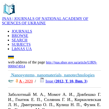
JNAS | JOURNALS OF NATIONAL ACADEMY OF
SCIENCES OF UKRAINE
JOURNALS
BROWSE
SEARCH
SUBJECTS
LibNAS UA
web address of the page
http://jnas.nbuv.gov.ua/article/UJRN-
0000474914
Nanosystems, nanomaterials, nanotechnologies
А
- 2020
/
Issue (
2012, Т. 10, Вип. 3
)
Заболотный М. А., Момот А. И., Довбешко Г.
И., Гнатюк Е. П., Соляник Г. И., Киркилевская
Л. Н., Дмитренко О. П., Кулиш Н. П., Фузик Е.