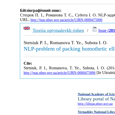
Бібліографічний опис:
Стецюк П. І., Романова Т. Є., Субота І. О. NLP-за
URL:
http://jnas.nbuv.gov.ua/article/UJRN-0000475006
Teoriia optymalnykh rishen
/
Issue (
201
Stetsiuk P. I., Romanova T. Ye., Subota I. O.
NLP-problem of packing homothetic ellip
Cite:
Stetsiuk, P. I., Romanova, T. Ye., Subota, I. O. (20
[In Ukraini
http://jnas.nbuv.gov.ua/article/UJRN-0000475006
National Academy of Scie
Library portal of 
http://libnas.nbuv.gov.ua
Vernadsky National Libr