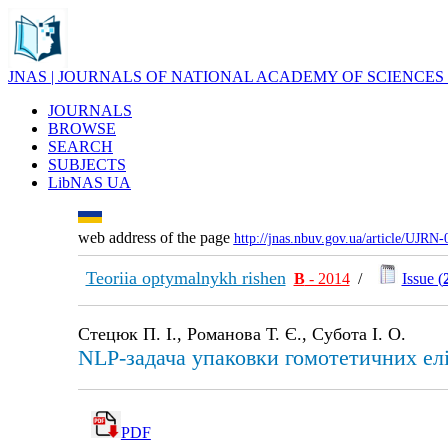
JNAS | JOURNALS OF NATIONAL ACADEMY OF SCIENCES
JOURNALS
BROWSE
SEARCH
SUBJECTS
LibNAS UA
web address of the page
http://jnas.nbuv.gov.ua/article/UJRN
Teoriia optymalnykh rishen
В
- 2014
/
Issue (
Стецюк П. І., Романова Т. Є., Субота І. О.
NLP-задача упаковки гомотетичних ел
PDF