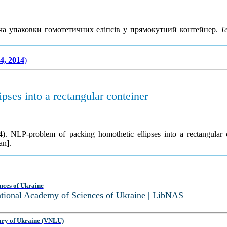
дача упаковки гомотетичних еліпсів у прямокутний контейнер.
Т
4, 2014
)
ses into a rectangular conteiner
14). NLP-problem of packing homothetic ellipses into a rectangular 
an].
nces of Ukraine
National Academy of Sciences of Ukraine | LibNAS
ary of Ukraine (VNLU)