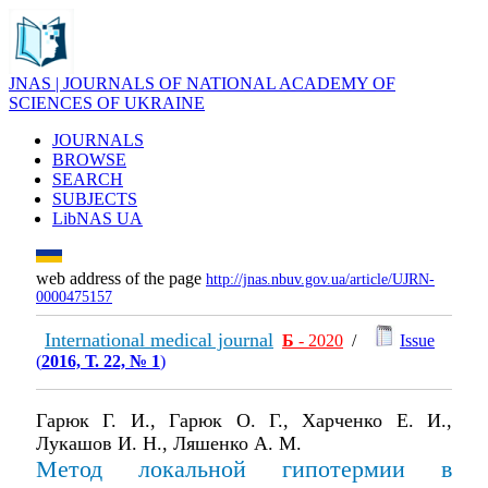
JNAS | JOURNALS OF NATIONAL ACADEMY OF
SCIENCES OF UKRAINE
JOURNALS
BROWSE
SEARCH
SUBJECTS
LibNAS UA
web address of the page
http://jnas.nbuv.gov.ua/article/UJRN-
0000475157
International medical journal
Б
- 2020
/
Issue
(
2016, Т. 22, № 1
)
Гарюк Г. И., Гарюк О. Г., Харченко Е. И.,
Лукашов И. Н., Ляшенко А. М.
Метод локальной гипотермии в