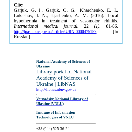
Cite:
Garjuk, G. I., Garjuk, O. G., Kharchenko, E. I.,
Lukashov, I. N., Ljashenko, A. M. (2016). Local
hypothermia in treatment of vasomotor rhinitis.
International medical journal
, 22
(1)
, 81-86.
[In
http://jnas.nbuv.gov.ua/article/UJRN-0000475157
Russian].
National Academy of Sciences of
Ukraine
Library portal of National
Academy of Sciences of
Ukraine | LibNAS
http://libnas.nbuv.gov.ua
Vernadsky National Library of
Ukraine (VNLU)
Institute of Information
Technologies of VNLU
+38 (044) 525-36-24