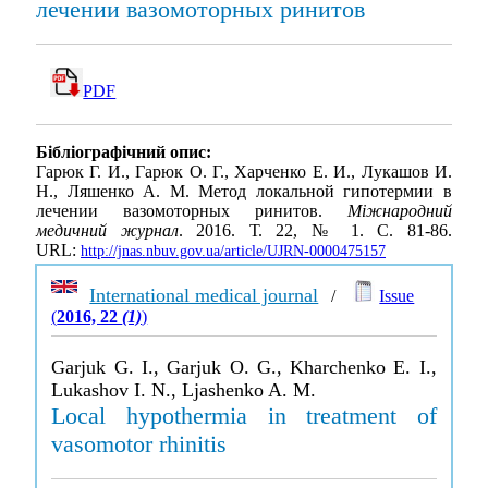
лечении вазомоторных ринитов
PDF
Бібліографічний опис:
Гарюк Г. И., Гарюк О. Г., Харченко Е. И., Лукашов И.
Н., Ляшенко А. М. Метод локальной гипотермии в
лечении вазомоторных ринитов.
Міжнародний
медичний журнал
. 2016. Т. 22, № 1. С. 81-86.
URL:
http://jnas.nbuv.gov.ua/article/UJRN-0000475157
International medical journal
/
Issue
(
2016, 22
(1)
)
Garjuk G. I., Garjuk O. G., Kharchenko E. I.,
Lukashov I. N., Ljashenko A. M.
Local hypothermia in treatment of
vasomotor rhinitis