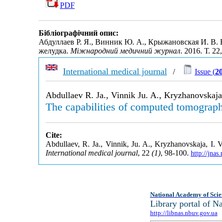
PDF
Бібліографічний опис:
Абдуллаев Р. Я., Винник Ю. А., Крыжановская И. В
желудка.
Міжнародний медичний журнал
. 2016. Т. 2
International medical journal
/
Issue (
2
Abdullaev R. Ja., Vinnik Ju. A., Kryzhanovskaja 
The capabilities of computed tomography
Cite:
Abdullaev, R. Ja., Vinnik, Ju. A., Kryzhanovskaja, I. 
International medical journal
, 22
(1)
, 98-100.
http://jna
National Academy of Scie
Library portal of 
http://libnas.nbuv.gov.ua