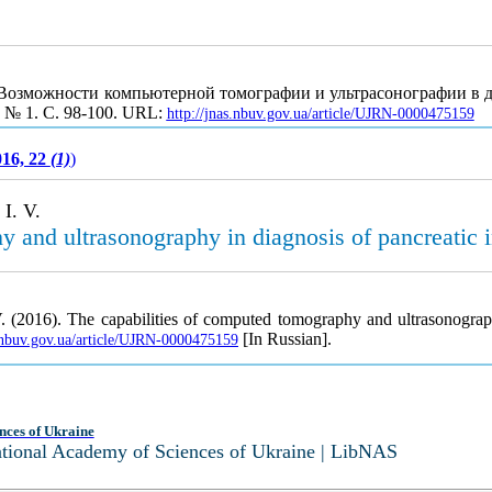
. Возможности компьютерной томографии и ультрасонографии в 
2, № 1. С. 98-100. URL:
http://jnas.nbuv.gov.ua/article/UJRN-0000475159
016, 22
(1)
)
I. V.
 and ultrasonography in diagnosis of pancreatic i
V. (2016). The capabilities of computed tomography and ultrasonography
[In Russian].
s.nbuv.gov.ua/article/UJRN-0000475159
nces of Ukraine
National Academy of Sciences of Ukraine | LibNAS