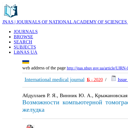
JNAS | JOURNALS OF NATIONAL ACADEMY OF SCIENCES
JOURNALS
BROWSE
SEARCH
SUBJECTS
LibNAS UA
web address of the page
http://jnas.nbuv.gov.ua/article/UJRN
International medical journal
Б
- 2020
/
Issue 
Абдуллаев Р. Я., Винник Ю. А., Крыжановская
Возможности компьютерной томограф
желудка