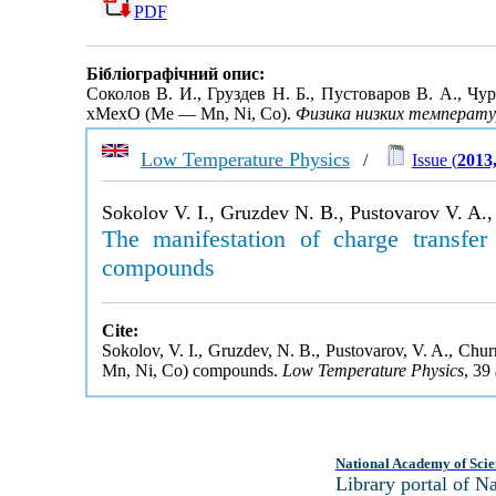
PDF
Бібліографічний опис:
Соколов В. И., Груздев Н. Б., Пустоваров В. А., 
xMexO (Me — Mn, Ni, Co).
Физика низких температу
Low Temperature Physics
/
Issue (
2013
Sokolov V. I., Gruzdev N. B., Pustovarov V. A.
The manifestation of charge transf
compounds
Cite:
Sokolov, V. I., Gruzdev, N. B., Pustovarov, V. A., Chu
Mn, Ni, Co) compounds.
Low Temperature Physics
, 39
National Academy of Scie
Library portal of 