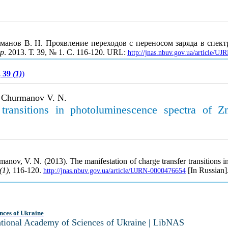
Чурманов В. Н. Проявление переходов с переносом заряда в сп
р
. 2013. Т. 39, № 1. С. 116-120. URL:
http://jnas.nbuv.gov.ua/article/U
, 39
(1)
)
, Churmanov V. N.
er transitions in photoluminescence spectra o
rmanov, V. N. (2013). The manifestation of charge transfer transition
(1)
, 116-120.
[In Russian]
http://jnas.nbuv.gov.ua/article/UJRN-0000476654
nces of Ukraine
National Academy of Sciences of Ukraine | LibNAS