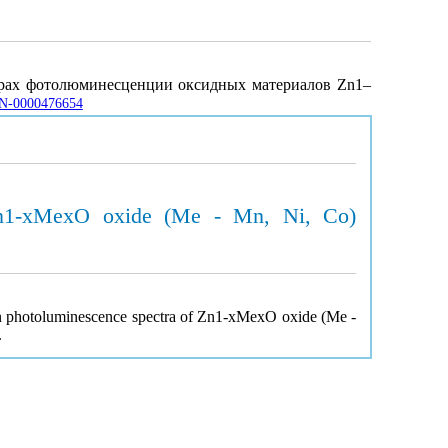
ектрах фотолюминесценции оксидных материалов Zn1–
JRN-0000476654
f Zn1-xMexO oxide (Me - Mn, Ni, Co)
s in photoluminescence spectra of Zn1-xMexO oxide (Me -
.