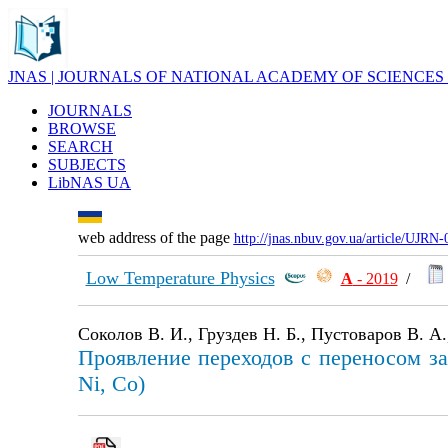
JNAS | JOURNALS OF NATIONAL ACADEMY OF SCIENCES
JOURNALS
BROWSE
SEARCH
SUBJECTS
LibNAS UA
web address of the page
http://jnas.nbuv.gov.ua/article/UJRN
Low Temperature Physics
А
- 2019
/
Соколов В. И., Груздев Н. Б., Пустоваров В. А
Проявление переходов с переносом 
Ni, Co)