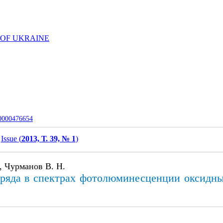
 OF UKRAINE
-0000476654
Issue (
2013, Т. 39, № 1
)
., Чурманов В. Н.
заряда в спектрах фотолюминесценции оксид