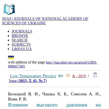
JNAS | JOURNALS OF NATIONAL ACADEMY OF
SCIENCES OF UKRAINE
JOURNALS
BROWSE
SEARCH
SUBJECTS
LibNAS UA
web address of the page
http://jnas.nbuv.gov.ua/article/UJRN-
0000477401
Low Temperature Physics
А
- 2019
/
Issue (
2015, Т. 41, № 7
)
Белецкий В. И., Чашка Х. Б., Соколов А. Н.,
Вовк Р. В.
Влияние высокого давления на