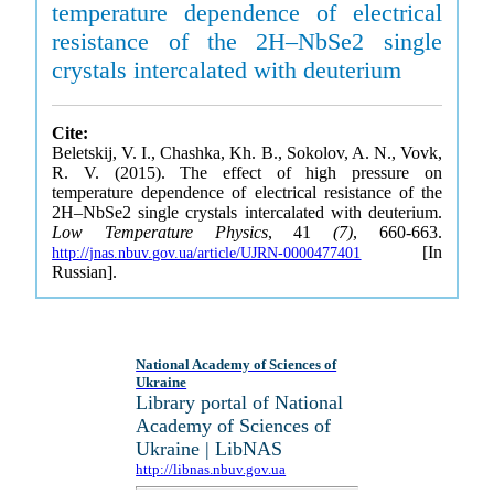
temperature dependence of electrical
resistance of the 2H–NbSe2 single
crystals intercalated with deuterium
Cite:
Beletskij, V. I., Chashka, Kh. B., Sokolov, A. N., Vovk,
R. V. (2015). The effect of high pressure on
temperature dependence of electrical resistance of the
2H–NbSe2 single crystals intercalated with deuterium.
Low Temperature Physics
, 41
(7)
, 660-663.
[In
http://jnas.nbuv.gov.ua/article/UJRN-0000477401
Russian].
National Academy of Sciences of
Ukraine
Library portal of National
Academy of Sciences of
Ukraine | LibNAS
http://libnas.nbuv.gov.ua