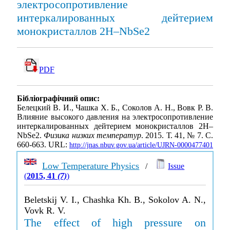
электросопротивление
интеркалированных дейтерием
монокристаллов 2H–NbSe2
PDF
Бібліографічний опис:
Белецкий В. И., Чашка Х. Б., Соколов А. Н., Вовк Р. В.
Влияние высокого давления на электросопротивление
интеркалированных дейтерием монокристаллов 2H–
NbSe2.
Физика низких температур
. 2015. Т. 41, № 7. С.
660-663. URL:
http://jnas.nbuv.gov.ua/article/UJRN-0000477401
Low Temperature Physics
/
Issue
(
2015, 41
(7)
)
Beletskij V. I., Chashka Kh. B., Sokolov A. N.,
Vovk R. V.
The effect of high pressure on