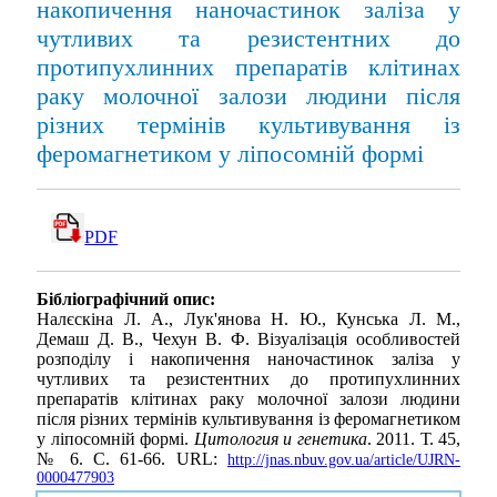
накопичення наночастинок заліза у
чутливих та резистентних до
протипухлинних препаратів клітинах
раку молочної залози людини після
різних термінів культивування із
феромагнетиком у ліпосомній формі
PDF
Бібліографічний опис:
Налєскіна Л. А., Лук'янова Н. Ю., Кунська Л. М.,
Демаш Д. В., Чехун В. Ф. Візуалізація особливостей
розподілу і накопичення наночастинок заліза у
чутливих та резистентних до протипухлинних
препаратів клітинах раку молочної залози людини
після різних термінів культивування із феромагнетиком
у ліпосомній формі.
Цитология и генетика
. 2011. Т. 45,
№ 6. С. 61-66. URL:
http://jnas.nbuv.gov.ua/article/UJRN-
0000477903