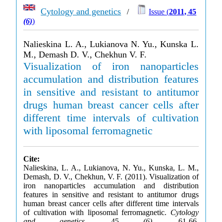
Cytology and genetics
/
Issue (
2011, 45
(6)
)
Nalieskina L. A., Lukianova N. Yu., Kunska L.
M., Demash D. V., Chekhun V. F.
Visualization of iron nanoparticles
accumulation and distribution features
in sensitive and resistant to antitumor
drugs human breast cancer cells after
different time intervals of cultivation
with liposomal ferromagnetic
Cite:
Nalieskina, L. A., Lukianova, N. Yu., Kunska, L. M.,
Demash, D. V., Chekhun, V. F. (2011). Visualization of
iron nanoparticles accumulation and distribution
features in sensitive and resistant to antitumor drugs
human breast cancer cells after different time intervals
of cultivation with liposomal ferromagnetic.
Cytology
and genetics
, 45
(6)
, 61-66.