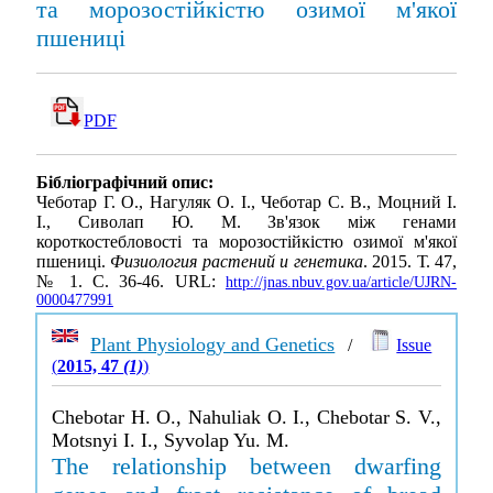
та морозостійкістю озимої м'якої
пшениці
PDF
Бібліографічний опис:
Чеботар Г. О., Нагуляк О. І., Чеботар С. В., Моцний І.
І., Сиволап Ю. М. Зв'язок між генами
короткостебловості та морозостійкістю озимої м'якої
пшениці.
Физиология растений и генетика
. 2015. Т. 47,
№ 1. С. 36-46. URL:
http://jnas.nbuv.gov.ua/article/UJRN-
0000477991
Plant Physiology and Genetics
/
Issue
(
2015, 47
(1)
)
Chebotar H. O., Nahuliak O. I., Chebotar S. V.,
Motsnyi I. I., Syvolap Yu. M.
The relationship between dwarfing