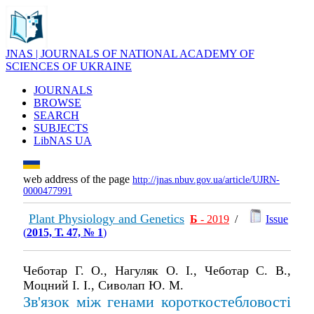
JNAS | JOURNALS OF NATIONAL ACADEMY OF
SCIENCES OF UKRAINE
JOURNALS
BROWSE
SEARCH
SUBJECTS
LibNAS UA
web address of the page
http://jnas.nbuv.gov.ua/article/UJRN-
0000477991
Plant Physiology and Genetics
Б
- 2019
/
Issue
(
2015, Т. 47, № 1
)
Чеботар Г. О., Нагуляк О. І., Чеботар С. В.,
Моцний І. І., Сиволап Ю. М.
Зв'язок між генами короткостебловості