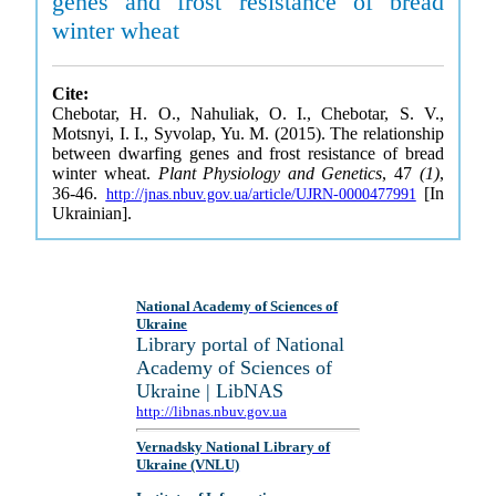
genes and frost resistance of bread
winter wheat
Cite:
Chebotar, H. O., Nahuliak, O. I., Chebotar, S. V.,
Motsnyi, I. I., Syvolap, Yu. M. (2015). The relationship
between dwarfing genes and frost resistance of bread
winter wheat.
Plant Physiology and Genetics
, 47
(1)
,
36-46.
[In
http://jnas.nbuv.gov.ua/article/UJRN-0000477991
Ukrainian].
National Academy of Sciences of
Ukraine
Library portal of National
Academy of Sciences of
Ukraine | LibNAS
http://libnas.nbuv.gov.ua
Vernadsky National Library of
Ukraine (VNLU)