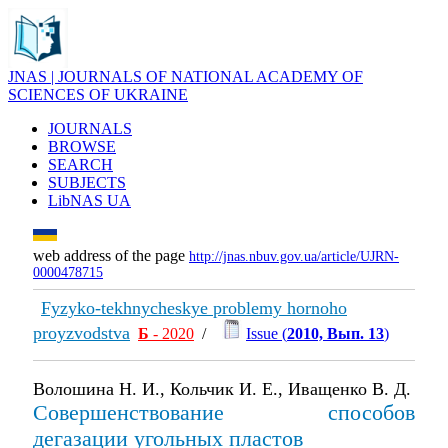
JNAS | JOURNALS OF NATIONAL ACADEMY OF
SCIENCES OF UKRAINE
JOURNALS
BROWSE
SEARCH
SUBJECTS
LibNAS UA
web address of the page
http://jnas.nbuv.gov.ua/article/UJRN-
0000478715
Fyzyko-tekhnycheskye problemy hornoho
proyzvodstva
Б
- 2020
/
Issue (
2010, Вып. 13
)
Волошина Н. И., Кольчик И. Е., Иващенко В. Д.
Совершенствование способов
дегазации угольных пластов