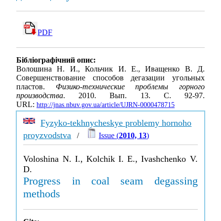
PDF
Бібліографічний опис:
Волошина Н. И., Кольчик И. Е., Иващенко В. Д.
Совершенствование способов дегазации угольных
пластов.
Физико-технические проблемы горного
производства
. 2010. Вып. 13. С. 92-97.
URL:
http://jnas.nbuv.gov.ua/article/UJRN-0000478715
Fyzyko-tekhnycheskye problemy hornoho
proyzvodstva
/
Issue (
2010, 13
)
Voloshina N. I., Kolchik I. E., Ivashchenko V.
D.
Progress in coal seam degassing
methods