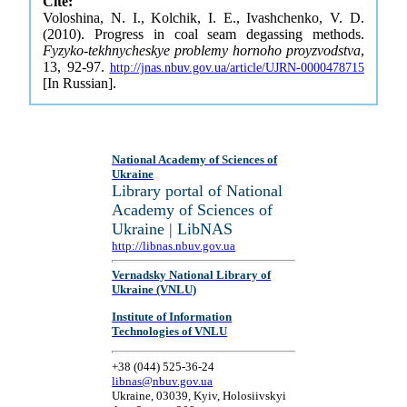
Cite:
Voloshina, N. I., Kolchik, I. E., Ivashchenko, V. D.
(2010). Progress in coal seam degassing methods.
Fyzyko-tekhnycheskye problemy hornoho proyzvodstva
,
13, 92-97.
http://jnas.nbuv.gov.ua/article/UJRN-0000478715
[In Russian].
National Academy of Sciences of
Ukraine
Library portal of National
Academy of Sciences of
Ukraine | LibNAS
http://libnas.nbuv.gov.ua
Vernadsky National Library of
Ukraine (VNLU)
Institute of Information
Technologies of VNLU
+38 (044) 525-36-24
libnas@nbuv.gov.ua
Ukraine, 03039, Kyiv, Holosiivskyi