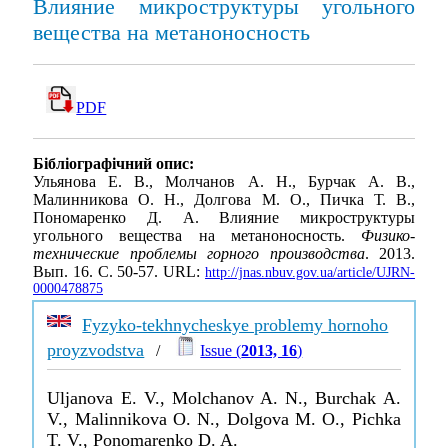
Влияние микроструктуры угольного
вещества на метаноносность
PDF
Бібліографічний опис:
Ульянова Е. В., Молчанов А. Н., Бурчак А. В.,
Малинникова О. Н., Долгова М. О., Пичка Т. В.,
Пономаренко Д. А. Влияние микроструктуры
угольного вещества на метаноносность.
Физико-
технические проблемы горного производства
. 2013.
Вып. 16. С. 50-57. URL:
http://jnas.nbuv.gov.ua/article/UJRN-
0000478875
Fyzyko-tekhnycheskye problemy hornoho
proyzvodstva
/
Issue (
2013, 16
)
Uljanova E. V., Molchanov A. N., Burchak A.
V., Malinnikova O. N., Dolgova M. O., Pichka
T. V., Ponomarenko D. A.