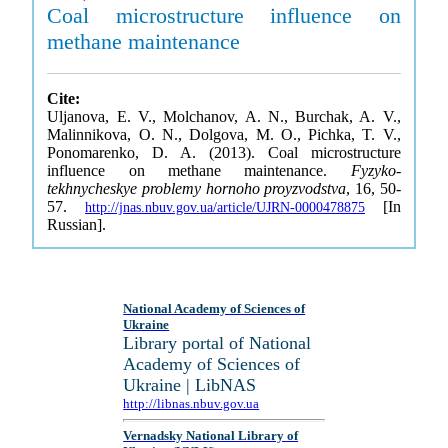
Coal microstructure influence on
methane maintenance
Cite:
Uljanova, E. V., Molchanov, A. N., Burchak, A. V.,
Malinnikova, O. N., Dolgova, M. O., Pichka, T. V.,
Ponomarenko, D. A. (2013). Coal microstructure
influence on methane maintenance.
Fyzyko-
tekhnycheskye problemy hornoho proyzvodstva
, 16, 50-
57.
[In
http://jnas.nbuv.gov.ua/article/UJRN-0000478875
Russian].
National Academy of Sciences of
Ukraine
Library portal of National
Academy of Sciences of
Ukraine | LibNAS
http://libnas.nbuv.gov.ua
Vernadsky National Library of