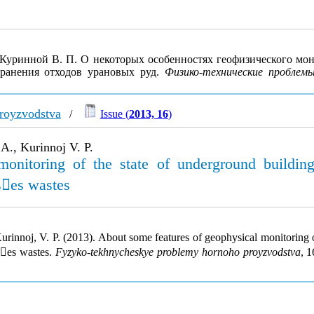
, Куринной В. П. О некоторых особенностях геофизического м
хранения отходов урановых руд.
Физико-технические проблемы
royzvodstva
/
Issue (
2013, 16
)
 A., Kurinnoj V. P.
onitoring of the state of underground building 
ses wastes
Kurinnoj, V. P. (2013). About some features of geophysical monitoring o
ses wastes.
Fyzyko-tekhnycheskye problemy hornoho proyzvodstva
, 