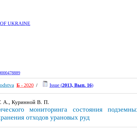
 OF UKRAINE
-0000478889
odstva
Б
- 2020
/
Issue (
2013, Вып. 16
)
. А., Куринной В. П.
ического мониторинга состояния подзем
хранения отходов урановых руд