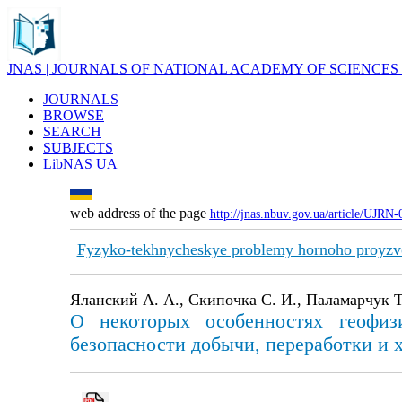
JNAS | JOURNALS OF NATIONAL ACADEMY OF SCIENCES
JOURNALS
BROWSE
SEARCH
SUBJECTS
LibNAS UA
web address of the page
http://jnas.nbuv.gov.ua/article/UJRN
Fyzyko-tekhnycheskye problemy hornoho proyzv
Яланский А. А., Скипочка С. И., Паламарчук Т
О некоторых особенностях геофиз
безопасности добычи, переработки и 