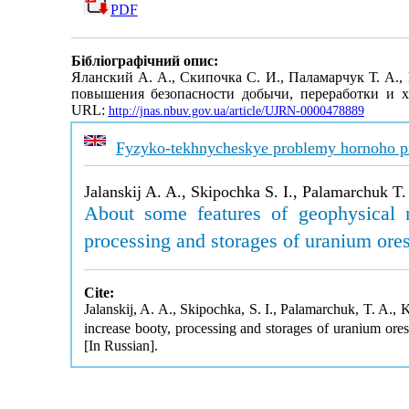
PDF
Бібліографічний опис:
Яланский А. А., Скипочка С. И., Паламарчук Т. А.
повышения безопасности добычи, переработки и 
URL:
http://jnas.nbuv.gov.ua/article/UJRN-0000478889
Fyzyko-tekhnycheskye problemy hornoho p
Jalanskij A. A., Skipochka S. I., Palamarchuk T.
About some features of geophysical m
processing and storages of uranium ore
Cite:
Jalanskij, A. A., Skipochka, S. I., Palamarchuk, T. A., 
increase booty, processing and storages of uranium ore
[In Russian].