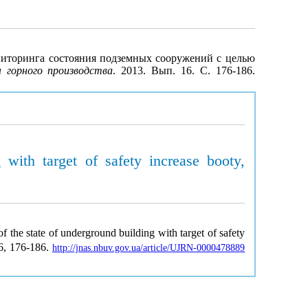
ониторинга состояния подземных сооружений с целью
 горного производства
. 2013. Вып. 16. С. 176-186.
with target of safety increase booty,
f the state of underground building with target of safety
16, 176-186.
http://jnas.nbuv.gov.ua/article/UJRN-0000478889