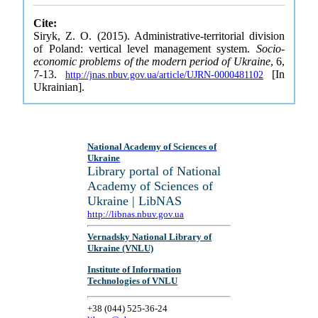
Cite:
Siryk, Z. O. (2015). Administrative-territorial division
of Poland: vertical level management system.
Socio-
economic problems of the modern period of Ukraine
, 6,
7-13.
[In
http://jnas.nbuv.gov.ua/article/UJRN-0000481102
Ukrainian].
National Academy of Sciences of
Ukraine
Library portal of National
Academy of Sciences of
Ukraine | LibNAS
http://libnas.nbuv.gov.ua
Vernadsky National Library of
Ukraine (VNLU)
Institute of Information
Technologies of VNLU
+38 (044) 525-36-24