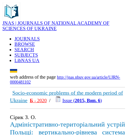
JNAS | JOURNALS OF NATIONAL ACADEMY OF
SCIENCES OF UKRAINE
JOURNALS
BROWSE
SEARCH
SUBJECTS
LibNAS UA
web address of the page
http://jnas.nbuv.gov.ua/article/UJRN-
0000481102
Socio-economic problems of the modern period of
Ukraine
Б
- 2020
/
Issue (
2015, Вип. 6
)
Сірик З. О.
Адміністративно-територіальний устрій
Польщі: вертикально-рівнева система