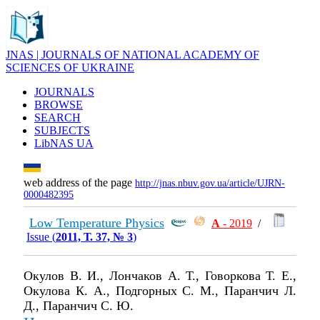
JNAS | JOURNALS OF NATIONAL ACADEMY OF
SCIENCES OF UKRAINE
JOURNALS
BROWSE
SEARCH
SUBJECTS
LibNAS UA
web address of the page
http://jnas.nbuv.gov.ua/article/UJRN-
0000482395
Low Temperature Physics
А
- 2019
/
Issue (
2011, Т. 37, № 3
)
Окулов В. И., Лончаков А. Т., Говоркова Т. Е.,
Окулова К. А., Подгорных С. М., Паранчич Л.
Д., Паранчич С. Ю.