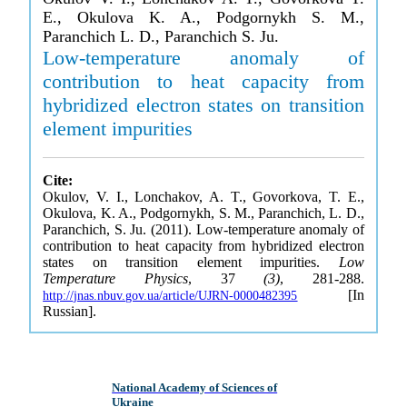
E., Okulova K. A., Podgornykh S. M.,
Paranchich L. D., Paranchich S. Ju.
Low-temperature anomaly of
contribution to heat capacity from
hybridized electron states on transition
element impurities
Cite:
Okulov, V. I., Lonchakov, A. T., Govorkova, T. E.,
Okulova, K. A., Podgornykh, S. M., Paranchich, L. D.,
Paranchich, S. Ju. (2011). Low-temperature anomaly of
contribution to heat capacity from hybridized electron
states on transition element impurities.
Low
Temperature Physics
, 37
(3)
, 281-288.
[In
http://jnas.nbuv.gov.ua/article/UJRN-0000482395
Russian].
National Academy of Sciences of
Ukraine