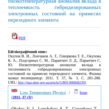
Низкотемпературная аномалия вклада в
теплоемкость гибридизированных
электронных состояний на примесях
переходного элемента
PDF
Бібліографічний опис:
Окулов В. И., Лончаков А. Т., Говоркова Т. Е., Окулова
К. А., Подгорных С. М., Паранчич Л. Д., Паранчич С.
Ю. Низкотемпературная аномалия вклада в
теплоемкость гибридизированных электронных
состояний на примесях переходного элемента.
Физика
низких температур
. 2011. Т. 37, № 3. С. 281-288.
URL:
http://jnas.nbuv.gov.ua/article/UJRN-0000482395
Low Temperature Physics
/
Issue
(
2011, 37
(3)
)
Okulov V. I., Lonchakov A. T., Govorkova T.