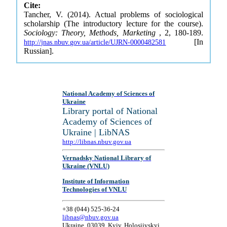
Cite:
Tancher, V. (2014). Actual problems of sociological
scholarship (The introductory lecture for the course).
Sociology: Theory, Methods, Marketing
, 2, 180-189.
[In
http://jnas.nbuv.gov.ua/article/UJRN-0000482581
Russian].
National Academy of Sciences of
Ukraine
Library portal of National
Academy of Sciences of
Ukraine | LibNAS
http://libnas.nbuv.gov.ua
Vernadsky National Library of
Ukraine (VNLU)
Institute of Information
Technologies of VNLU
+38 (044) 525-36-24
libnas@nbuv.gov.ua
Ukraine, 03039, Kyiv, Holosiivskyi