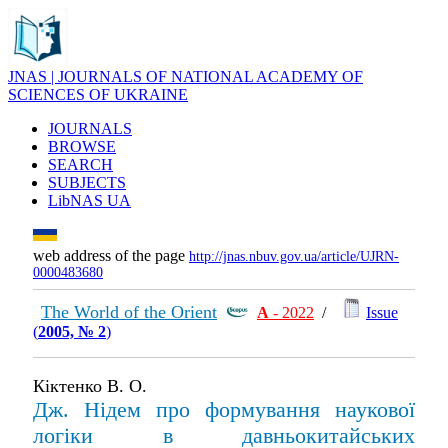
JNAS | JOURNALS OF NATIONAL ACADEMY OF
SCIENCES OF UKRAINE
JOURNALS
BROWSE
SEARCH
SUBJECTS
LibNAS UA
web address of the page
http://jnas.nbuv.gov.ua/article/UJRN-
0000483680
The World of the Orient
А
- 2022
/
Issue
(
2005, № 2
)
Кіктенко В. О.
Дж. Нідем про формування наукової
логіки в давньокитайських