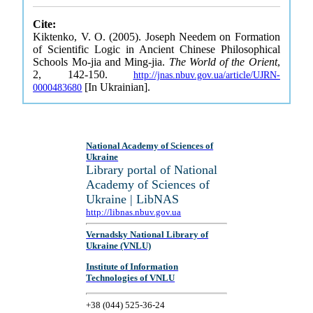
Cite:
Kiktenko, V. O. (2005). Joseph Needem on Formation
of Scientific Logic in Ancient Chinese Philosophical
Schools Mo-jia and Ming-jia.
The World of the Orient
,
2, 142-150.
http://jnas.nbuv.gov.ua/article/UJRN-
[In Ukrainian].
0000483680
National Academy of Sciences of
Ukraine
Library portal of National
Academy of Sciences of
Ukraine | LibNAS
http://libnas.nbuv.gov.ua
Vernadsky National Library of
Ukraine (VNLU)
Institute of Information
Technologies of VNLU
+38 (044) 525-36-24