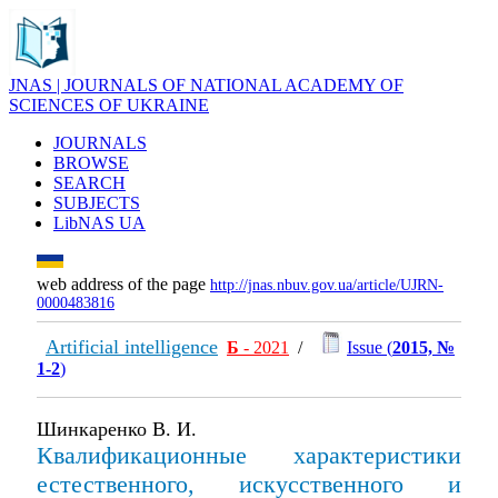
JNAS | JOURNALS OF NATIONAL ACADEMY OF
SCIENCES OF UKRAINE
JOURNALS
BROWSE
SEARCH
SUBJECTS
LibNAS UA
web address of the page
http://jnas.nbuv.gov.ua/article/UJRN-
0000483816
Artificial intelligence
Б
- 2021
/
Issue (
2015, №
1-2
)
Шинкаренко В. И.
Квалификационные характеристики
естественного, искусственного и