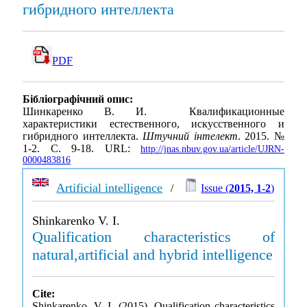
гибридного интеллекта
PDF
Бібліографічний опис:
Шинкаренко В. И. Квалификационные
характеристики естественного, искусственного и
гибридного интеллекта.
Штучний інтелект
. 2015. №
1-2. С. 9-18. URL:
http://jnas.nbuv.gov.ua/article/UJRN-
0000483816
Artificial intelligence
/
Issue (
2015, 1-2
)
Shinkarenko V. I.
Qualification characteristics of
natural,artificial and hybrid intelligence
Cite:
Shinkarenko, V. I. (2015). Qualification characteristics