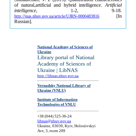
of natural,artificial and hybrid intelligence.
Artificial
intelligence
, 1-2, 9-18.
[In
http://jnas.nbuv.gov.ua/article/UJRN-0000483816
Russian].
National Academy of Sciences of
Ukraine
Library portal of National
Academy of Sciences of
Ukraine | LibNAS
http://libnas.nbuv.gov.ua
Vernadsky National Library of
Ukraine (VNLU)
Institute of Information
Technologies of VNLU
+38 (044) 525-36-24
libnas@nbuv.gov.ua
Ukraine, 03039, Kyiv, Holosiivskyi
Ave, 3, room 209