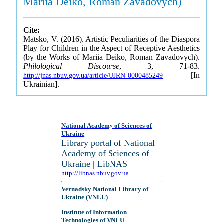
Mariia Deiko, Roman Zavadovych)
Cite:
Matsko, V. (2016). Artistic Peculiarities of the Diaspora
Play for Children in the Aspect of Receptive Aesthetics
(by the Works of Mariia Deiko, Roman Zavadovych).
Philological Discourse
, 3, 71-83.
[In
http://jnas.nbuv.gov.ua/article/UJRN-0000485249
Ukrainian].
National Academy of Sciences of
Ukraine
Library portal of National
Academy of Sciences of
Ukraine | LibNAS
http://libnas.nbuv.gov.ua
Vernadsky National Library of
Ukraine (VNLU)
Institute of Information
Technologies of VNLU