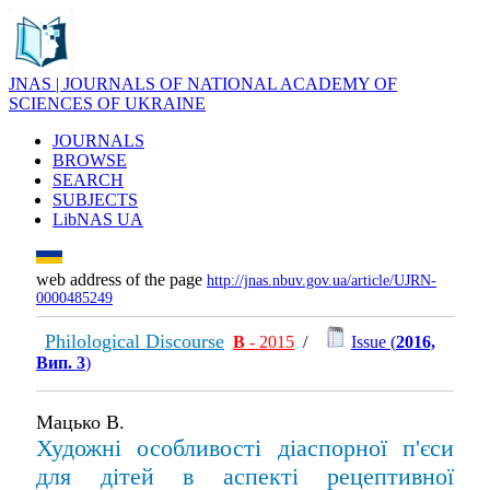
JNAS | JOURNALS OF NATIONAL ACADEMY OF
SCIENCES OF UKRAINE
JOURNALS
BROWSE
SEARCH
SUBJECTS
LibNAS UA
web address of the page
http://jnas.nbuv.gov.ua/article/UJRN-
0000485249
Philological Discourse
В
- 2015
/
Issue (
2016,
Вип. 3
)
Мацько В.
Художні особливості діаспорної п'єси
для дітей в аспекті рецептивної