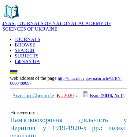
JNAS | JOURNALS OF NATIONAL ACADEMY OF
SCIENCES OF UKRAINE
JOURNALS
BROWSE
SEARCH
SUBJECTS
LibNAS UA
web address of the page
http://jnas.nbuv.gov.ua/article/UJRN-
0000489097
Siverian Chronicle
Б
- 2020
/
Issue (
2016, № 1
)
Непотенко І.
Пам'яткоохоронна діяльність у
Чернігові у 1919-1920-х рр.: шляхи
реалізації